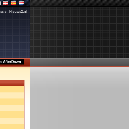
ssie
|
Nieuws2.nl