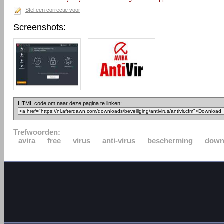
Stel een correctie voor
Screenshots:
HTML code om naar deze pagina te linken:
Trefwoorden:
avira
free
virus
anti-virus
bescherming
down