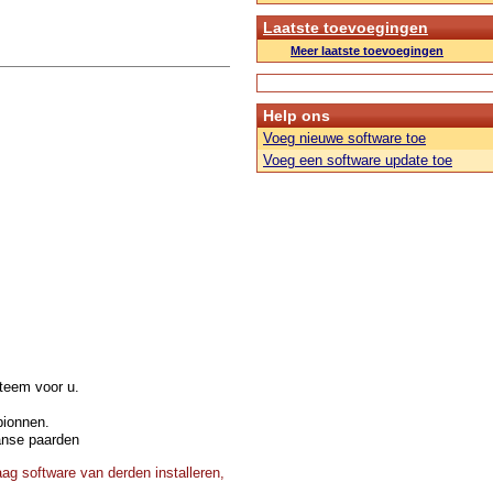
Laatste toevoegingen
Meer laatste toevoegingen
Help ons
Voeg nieuwe software toe
Voeg een software update toe
steem voor u.
pionnen.
anse paarden
ag software van derden installeren,