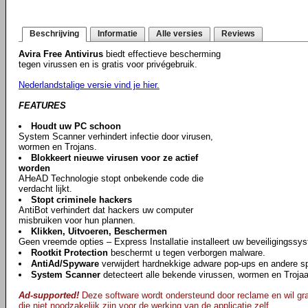
Beschrijving
Informatie
Alle versies
Reviews
Avira Free Antivirus
biedt effectieve bescherming
tegen virussen en is gratis voor privégebruik.
Nederlandstalige versie vind je hier.
FEATURES
Houdt uw PC schoon
System Scanner verhindert infectie door virusen,
wormen en Trojans.
Blokkeert nieuwe virusen voor ze actief
worden
AHeAD Technologie stopt onbekende code die
verdacht lijkt.
Stopt criminele hackers
AntiBot verhindert dat hackers uw computer
misbruiken voor hun plannen.
Klikken, Uitvoeren, Beschermen
Geen vreemde opties – Express Installatie installeert uw beveiligingssy
Rootkit Protection
beschermt u tegen verborgen malware.
AntiAd/Spyware
verwijdert hardnekkige adware pop-ups en andere s
System Scanner
detecteert alle bekende virussen, wormen en Troja
Ad-supported!
Deze software wordt ondersteund door reclame en wil gra
die niet noodzakelijk zijn voor de werking van de applicatie zelf.