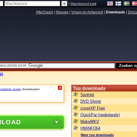
|
Wachtwoord kwijt
AfterDawn
|
Nieuws
|
Vraag en Antwoord
|
Downloads
|
Discu
15
Top downloads
X
stabiele versie)
downloaden.
Spotnet
DVD Shrink
coverXP Free
QuickPar (nederlands)
NLOAD
MakeMKV
HWiNFO64
Meer top downloads