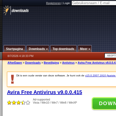
Registreren
|
Login:
Startpagina
Downloads
Top downloads
Meer
8/7/2026 4:18:33 PM
AfterDawn
>
Downloads
>
Beveiliging
>
Antivirus
>
Avira Free Antivirus v9.0.0.4
Dit is een oude versie van deze software. Je kunt ook de
v15.0.2007.1910 (laatste 
Avira Free Antivirus v9.0.0.415
Ad-supported
DOW
Vista / Win10 / Win7 / Win8 / WinXP