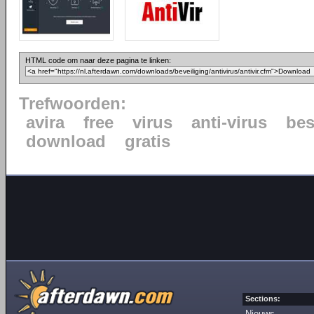
HTML code om naar deze pagina te linken:
Trefwoorden:
avira
free
virus
anti-virus
be
download
gratis
Sections:
Nieuws