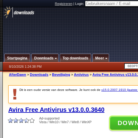
Registreren
|
Login:
Startpagina
Downloads
Top downloads
Meer
8/10/2026 1:24:38 PM
AfterDawn
>
Downloads
>
Beveiliging
>
Antivirus
>
Avira Free Antivirus v13.0.0
Dit is een oude versie van deze software. Je kunt ook de
v15.0.2007.1910 (laatste 
Avira Free Antivirus v13.0.0.3640
Ad-supported
DOW
Vista / Win10 / Win7 / Win8 / WinXP