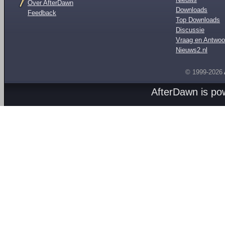
Over AfterDawn
Downloads
Feedback
Top Downloads
Discussie
Vraag en Antwoo
Nieuws2.nl
© 1999-2026
AfterDawn is p