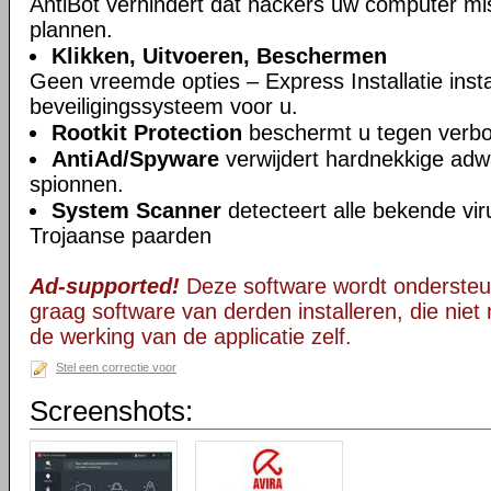
AntiBot verhindert dat hackers uw computer mi
plannen.
Klikken, Uitvoeren, Beschermen
Geen vreemde opties – Express Installatie insta
beveiligingssysteem voor u.
Rootkit Protection
beschermt u tegen verb
AntiAd/Spyware
verwijdert hardnekkige ad
spionnen.
System Scanner
detecteert alle bekende vi
Trojaanse paarden
Ad-supported!
Deze software wordt ondersteu
graag software van derden installeren, die niet 
de werking van de applicatie zelf.
Stel een correctie voor
Screenshots: