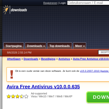
Registreren
|
Login:
Startpagina
Downloads
Top downloads
Meer
8/6/2026 2:55:14 PM
AfterDawn
>
Downloads
>
Beveiliging
>
Antivirus
>
Avira Free Antivirus v10.0.0
Dit is een oude versie van deze software. Je kunt ook de
v15.0.2007.1910 (laatste 
Avira Free Antivirus v10.0.0.635
Ad-supported
DOW
Vista / Win10 / Win7 / Win8 / WinXP