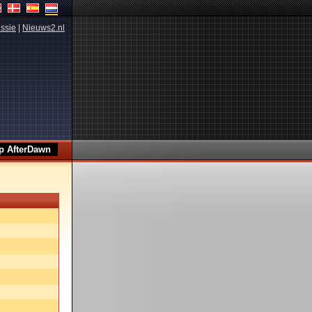
ssie
|
Nieuws2.nl