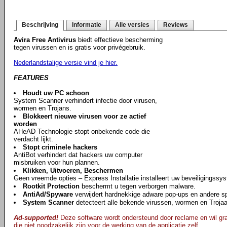
Beschrijving
Informatie
Alle versies
Reviews
Avira Free Antivirus
biedt effectieve bescherming
tegen virussen en is gratis voor privégebruik.
Nederlandstalige versie vind je hier.
FEATURES
Houdt uw PC schoon
System Scanner verhindert infectie door virusen,
wormen en Trojans.
Blokkeert nieuwe virusen voor ze actief
worden
AHeAD Technologie stopt onbekende code die
verdacht lijkt.
Stopt criminele hackers
AntiBot verhindert dat hackers uw computer
misbruiken voor hun plannen.
Klikken, Uitvoeren, Beschermen
Geen vreemde opties – Express Installatie installeert uw beveiligingssy
Rootkit Protection
beschermt u tegen verborgen malware.
AntiAd/Spyware
verwijdert hardnekkige adware pop-ups en andere s
System Scanner
detecteert alle bekende virussen, wormen en Troja
Ad-supported!
Deze software wordt ondersteund door reclame en wil gra
die niet noodzakelijk zijn voor de werking van de applicatie zelf.