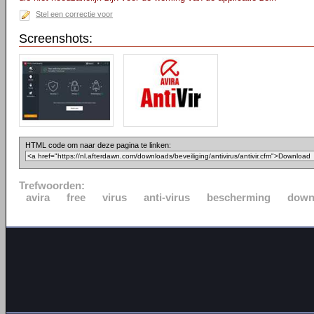
Stel een correctie voor
Screenshots:
HTML code om naar deze pagina te linken:
Trefwoorden:
avira
free
virus
anti-virus
bescherming
down