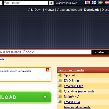
|
Wachtwoord kwijt
AfterDawn
|
Nieuws
|
Vraag en Antwoord
|
Downloads
|
Discu
.635
Top downloads
X
stabiele versie)
downloaden.
Spotnet
DVD Shrink
coverXP Free
QuickPar (nederlands)
NLOAD
MakeMKV
HWiNFO64
Meer top downloads