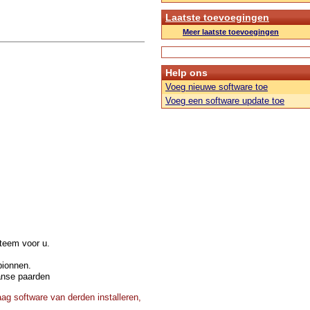
Laatste toevoegingen
Meer laatste toevoegingen
Help ons
Voeg nieuwe software toe
Voeg een software update toe
steem voor u.
pionnen.
anse paarden
ag software van derden installeren,