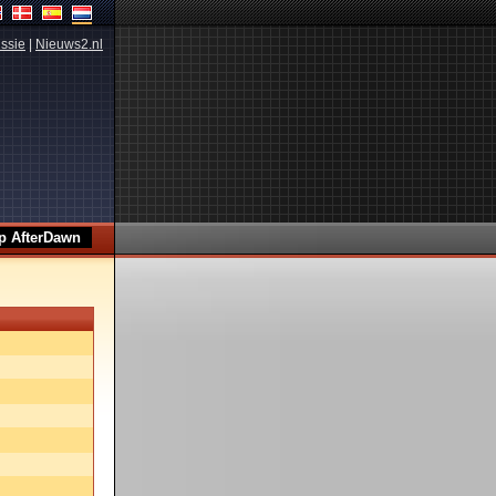
ssie
|
Nieuws2.nl