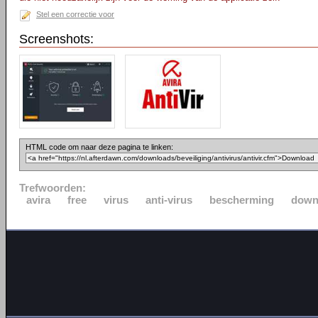
Stel een correctie voor
Screenshots:
HTML code om naar deze pagina te linken:
Trefwoorden:
avira
free
virus
anti-virus
bescherming
down