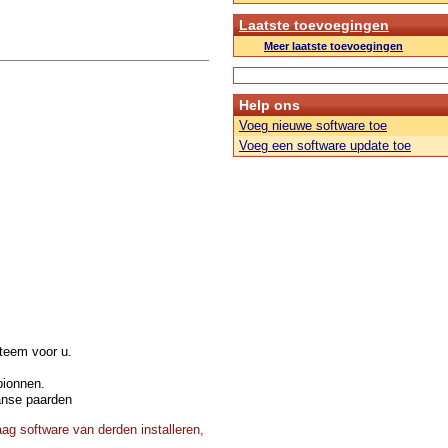
Laatste toevoegingen
Meer laatste toevoegingen
Help ons
Voeg nieuwe software toe
Voeg een software update toe
steem voor u.
pionnen.
anse paarden
ag software van derden installeren,