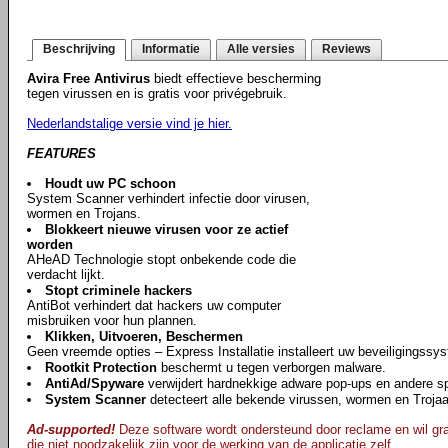
Beschrijving
Informatie
Alle versies
Reviews
Avira Free Antivirus
biedt effectieve bescherming
tegen virussen en is gratis voor privégebruik.
Nederlandstalige versie vind je hier.
FEATURES
Houdt uw PC schoon
System Scanner verhindert infectie door virusen,
wormen en Trojans.
Blokkeert nieuwe virusen voor ze actief
worden
AHeAD Technologie stopt onbekende code die
verdacht lijkt.
Stopt criminele hackers
AntiBot verhindert dat hackers uw computer
misbruiken voor hun plannen.
Klikken, Uitvoeren, Beschermen
Geen vreemde opties – Express Installatie installeert uw beveiligingssy
Rootkit Protection
beschermt u tegen verborgen malware.
AntiAd/Spyware
verwijdert hardnekkige adware pop-ups en andere s
System Scanner
detecteert alle bekende virussen, wormen en Troja
Ad-supported!
Deze software wordt ondersteund door reclame en wil gra
die niet noodzakelijk zijn voor de werking van de applicatie zelf.