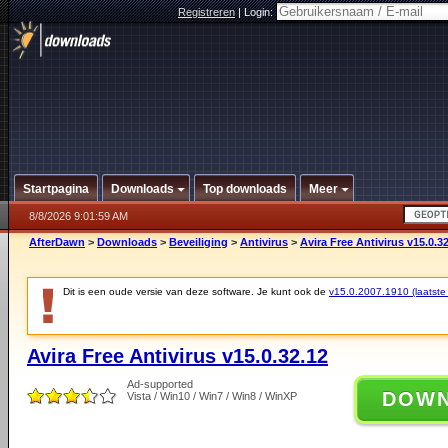
Registreren
|
Login:
Startpagina
Downloads
Top downloads
Meer
8/8/2026 9:01:59 AM
AfterDawn
>
Downloads
>
Beveiliging
>
Antivirus
>
Avira Free Antivirus v15.0.3
Dit is een oude versie van deze software. Je kunt ook de
v15.0.2007.1910 (laatste 
Avira Free Antivirus v15.0.32.12
Ad-supported
DOW
Vista / Win10 / Win7 / Win8 / WinXP