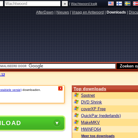
|
Wachtwoord kwijt
AfterDawn
|
Nieuws
|
Vraag en Antwoord
|
Downloads
|
Discu
2.12
Top downloads
X
stabiele versie)
downloaden.
Spotnet
DVD Shrink
coverXP Free
QuickPar (nederlands)
NLOAD
MakeMKV
HWiNFO64
Meer top downloads