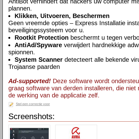
AntiBot verhindert dat hackers uw computer mi
plannen.
Klikken, Uitvoeren, Beschermen
Geen vreemde opties – Express Installatie insta
beveiligingssysteem voor u.
Rootkit Protection
beschermt u tegen verb
AntiAd/Spyware
verwijdert hardnekkige ad
spionnen.
System Scanner
detecteert alle bekende vi
Trojaanse paarden
Ad-supported!
Deze software wordt ondersteu
graag software van derden installeren, die niet 
de werking van de applicatie zelf.
Stel een correctie voor
Screenshots: