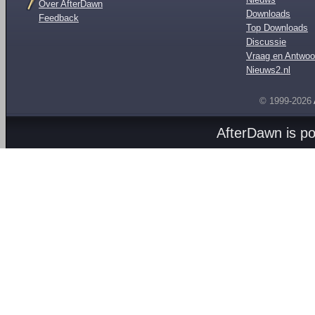
Over AfterDawn
Downloads
Feedback
Top Downloads
Discussie
Vraag en Antwoo
Nieuws2.nl
© 1999-2026
AfterDawn is p