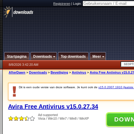
Registreren
|
Login:
Startpagina
Downloads
Top downloads
Meer
8/8/2026 3:42:20 AM
AfterDawn
>
Downloads
>
Beveiliging
>
Antivirus
>
Avira Free Antivirus v15.0.2
Dit is een oude versie van deze software. Je kunt ook de
v15.0.2007.1910 (laatste 
Avira Free Antivirus v15.0.27.34
Ad-supported
DOW
Vista / Win10 / Win7 / Win8 / WinXP