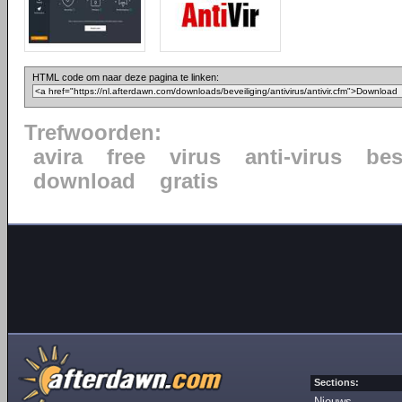
HTML code om naar deze pagina te linken:
Trefwoorden:
avira
free
virus
anti-virus
be
download
gratis
Sections:
Nieuws