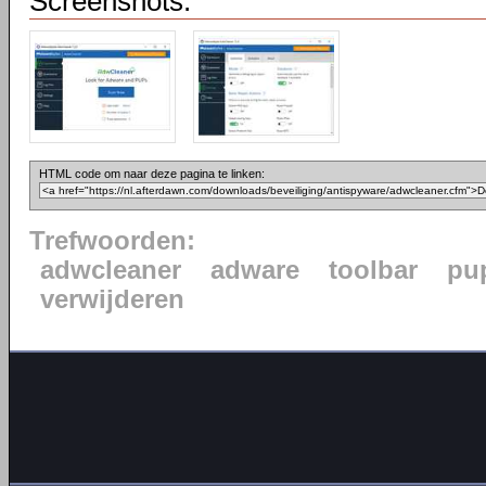
Screenshots:
HTML code om naar deze pagina te linken:
Trefwoorden:
adwcleaner
adware
toolbar
pu
verwijderen