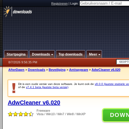
Registreren
|
Login:
Startpagina
Downloads
Top downloads
Meer
8/7/2026 9:56:35 PM
AfterDawn
>
Downloads
>
Beveiliging
>
Antispyware
>
AdwCleaner v6.020
Dit is een oude versie van deze software. Je kunt ook de
v8.0.0 (laatste stabiele ve
of de
v7.4.1 beta (laatste beta versie)
.
AdwCleaner v6.020
Freeware
DOW
Vista / Win10 / Win7 / Win8 / WinXP