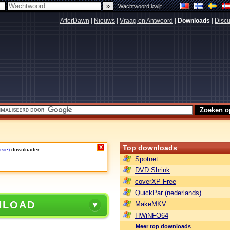
|
Wachtwoord kwijt
AfterDawn
|
Nieuws
|
Vraag en Antwoord
|
Downloads
|
Discu
Top downloads
X
rsie)
downloaden.
Spotnet
DVD Shrink
coverXP Free
QuickPar (nederlands)
NLOAD
MakeMKV
HWiNFO64
Meer top downloads