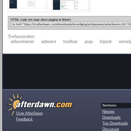
HTML code om naar deze pagina te linken:
Trefwoorden:
adwcleaner
adware
toolbar
pup
hijack
verwi
Sections:
Nieuws
Over AfterDawn
Downloads
Feedback
Top Downloads
Discussie