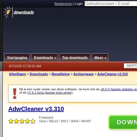
Registreren
|
Login:
Startpagina
Downloads
Top downloads
Meer
8/7/2026 12:30:52 AM
AfterDawn
>
Downloads
>
Beveiliging
>
Antispyware
>
AdwCleaner v3.310
Dit is een oude versie van deze software. Je kunt ook de
v8.0.0 (laatste stabiele ve
of de
v7.4.1 beta (laatste beta versie)
.
AdwCleaner v3.310
Freeware
DOW
Vista / Win10 / Win7 / Win8 / WinXP