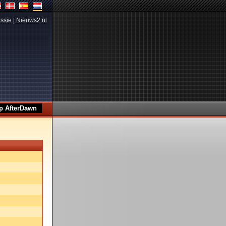
ssie
|
Nieuws2.nl