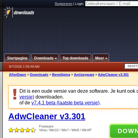
Registreren
|
Login:
Startpagina
Downloads
Top downloads
Meer
8/7/2026 1:59:49 AM
AfterDawn
>
Downloads
>
Beveiliging
>
Antispyware
>
AdwCleaner v3.301
Dit is een oude versie van deze software. Je kunt ook
versie)
downloaden.
of de
v7.4.1 beta (laatste beta versie)
.
AdwCleaner v3.301
Freeware
DOW
Vista / Win10 / Win7 / Win8 / WinXP