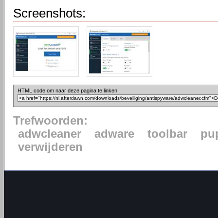
Screenshots:
HTML code om naar deze pagina te linken:
Trefwoorden:
adwcleaner
adware
toolbar
pu
verwijderen