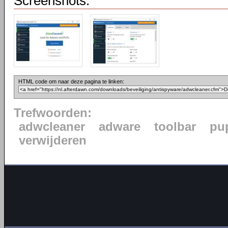
Screenshots:
HTML code om naar deze pagina te linken:
Trefwoorden:
adwcleaner
adware
toolbar
pu
verwijderen