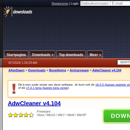
Registreren
|
Login:
Startpagina
Downloads
Top downloads
Meer
8/7/2026 1:29:29 AM
AfterDawn
>
Downloads
>
Beveiliging
>
Antispyware
>
AdwCleaner v4.104
Dit is een oude versie van deze software. Je kunt ook de
v8.0.0 (laatste stabiele ve
of de
v7.4.1 beta (laatste beta versie)
.
AdwCleaner v4.104
Freeware
DOW
Vista / Win10 / Win7 / Win8 / WinXP