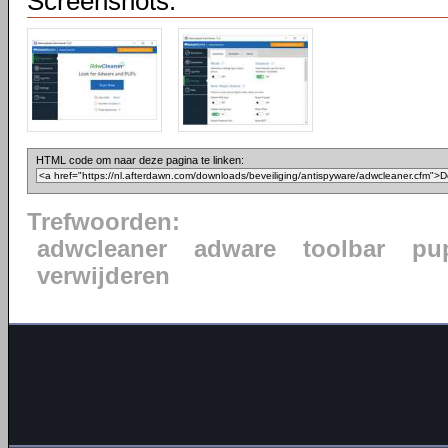
Screenshots:
HTML code om naar deze pagina te linken:
Trefwoorden:
adwcleaner
adware
toolbar
pu
verwijderen