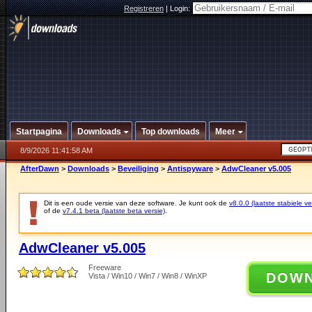
Registreren
|
Login:
Startpagina
Downloads
Top downloads
Meer
8/9/2026 11:41:58 AM
AfterDawn
>
Downloads
>
Beveiliging
>
Antispyware
>
AdwCleaner v5.005
Dit is een oude versie van deze software. Je kunt ook de
v8.0.0 (laatste stabiele ve
of de
v7.4.1 beta (laatste beta versie)
.
AdwCleaner v5.005
Freeware
DOW
Vista / Win10 / Win7 / Win8 / WinXP