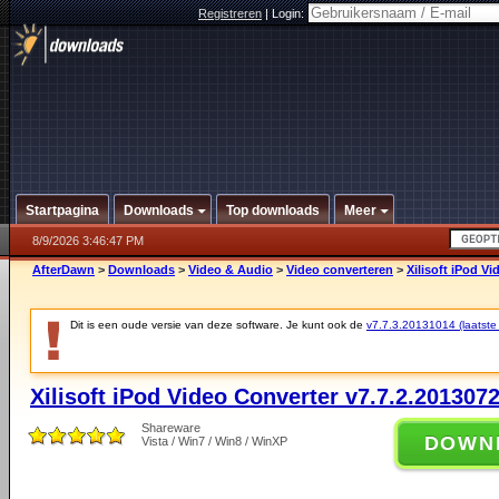
Registreren
|
Login:
Startpagina
Downloads
Top downloads
Meer
8/9/2026 3:46:47 PM
AfterDawn
>
Downloads
>
Video & Audio
>
Video converteren
>
Xilisoft iPod V
Dit is een oude versie van deze software. Je kunt ook de
v7.7.3.20131014 (laatste 
Xilisoft iPod Video Converter v7.7.2.201307
Shareware
DOWN
Vista / Win7 / Win8 / WinXP