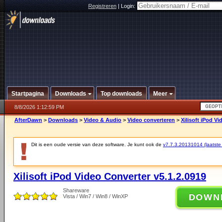
Registreren
|
Login:
Startpagina
Downloads
Top downloads
Meer
8/8/2026 1:12:59 PM
AfterDawn
>
Downloads
>
Video & Audio
>
Video converteren
>
Xilisoft iPod Vi
Dit is een oude versie van deze software. Je kunt ook de
v7.7.3.20131014 (laatste 
Xilisoft iPod Video Converter v5.1.2.0919
Shareware
DOWN
Vista / Win7 / Win8 / WinXP