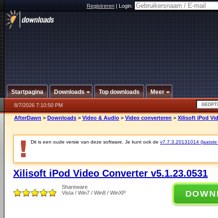
Registreren
|
Login:
Startpagina
Downloads
Top downloads
Meer
8/7/2026 7:10:50 PM
AfterDawn
>
Downloads
>
Video & Audio
>
Video converteren
>
Xilisoft iPod V
Dit is een oude versie van deze software. Je kunt ook de
v7.7.3.20131014 (laatste 
Xilisoft iPod Video Converter v5.1.23.0531
Shareware
DOWN
Vista / Win7 / Win8 / WinXP