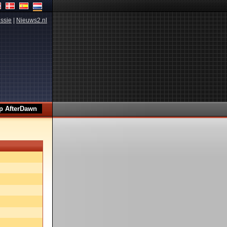
ssie
|
Nieuws2.nl