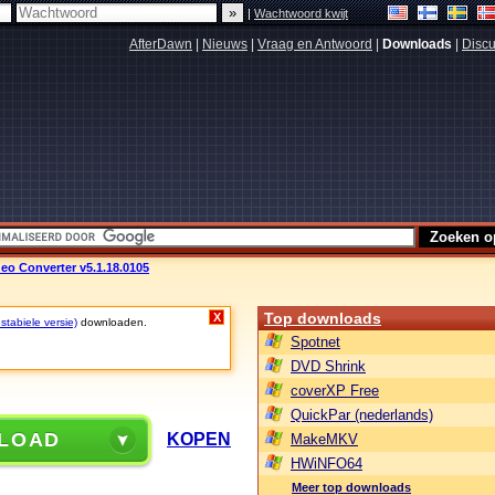
|
Wachtwoord kwijt
AfterDawn
|
Nieuws
|
Vraag en Antwoord
|
Downloads
|
Discu
ideo Converter v5.1.18.0105
Top downloads
X
stabiele versie)
downloaden.
Spotnet
DVD Shrink
coverXP Free
QuickPar (nederlands)
LOAD
KOPEN
MakeMKV
HWiNFO64
Meer top downloads