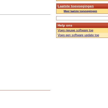
Laatste toevoegingen
Meer laatste toevoegingen
Help ons
Voeg nieuwe software toe
Voeg een software update toe