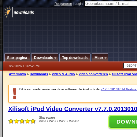
Registreren
|
Login:
Startpagina
Downloads
Top downloads
Meer
8/7/2026 1:26:52 PM
AfterDawn
>
Downloads
>
Video & Audio
>
Video converteren
>
Xilisoft iPod V
Dit is een oude versie van deze software. Je kunt ook de
v7.7.3.20131014 (laatste 
Xilisoft iPod Video Converter v7.7.0.201301
Shareware
DOWN
Vista / Win7 / Win8 / WinXP