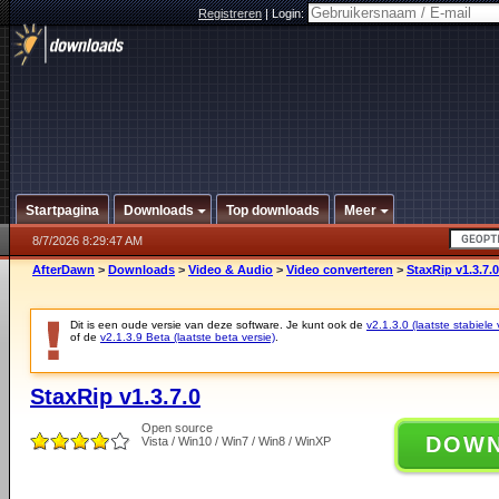
Registreren
|
Login:
Startpagina
Downloads
Top downloads
Meer
8/7/2026 8:29:47 AM
AfterDawn
>
Downloads
>
Video & Audio
>
Video converteren
>
StaxRip v1.3.7.0
Dit is een oude versie van deze software. Je kunt ook de
v2.1.3.0 (laatste stabiele 
of de
v2.1.3.9 Beta (laatste beta versie)
.
StaxRip v1.3.7.0
Open source
DOW
Vista / Win10 / Win7 / Win8 / WinXP