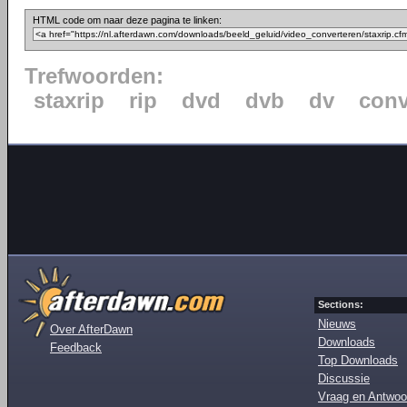
HTML code om naar deze pagina te linken:
Trefwoorden:
staxrip
rip
dvd
dvb
dv
conv
Sections:
Nieuws
Over AfterDawn
Downloads
Feedback
Top Downloads
Discussie
Vraag en Antwoo