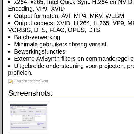
x264, x265, Intel Quick Sync H.264 en NVID
Encoding, VP9, XVID
Output formaten: AVI, MP4, MKV, WEBM
Output codecs: XVID, H.264, H.265, VP9, M
VORBIS, DTS, FLAC, OPUS, DTS
Batch-verwerking
Minimale gebruikersinbreng vereist
Bewerkingsfuncties
Externe AviSynth filters en commandoregel 
Uitgebreide ondersteuning voor projecten, pr
profielen.
Stel een correctie voor
Screenshots: