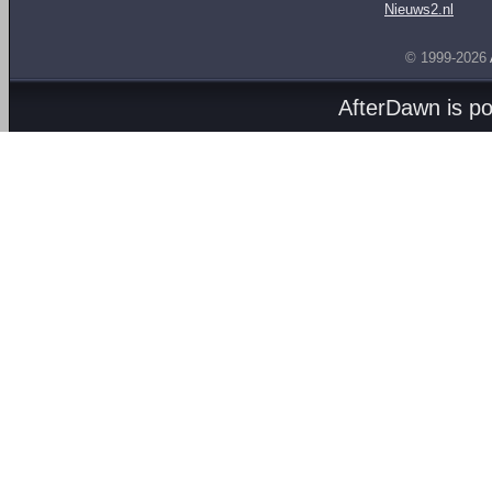
Nieuws2.nl
© 1999-2026
AfterDawn is p