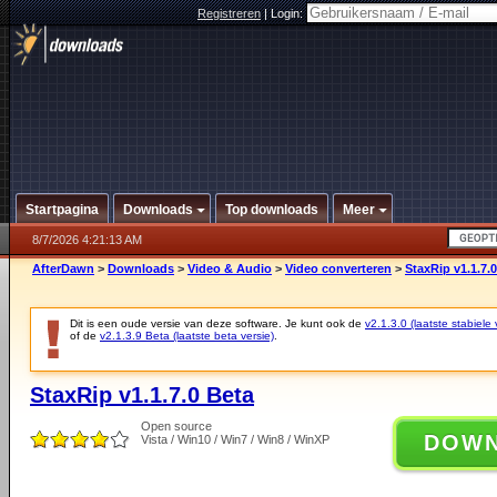
Registreren
|
Login:
Startpagina
Downloads
Top downloads
Meer
8/7/2026 4:21:13 AM
AfterDawn
>
Downloads
>
Video & Audio
>
Video converteren
>
StaxRip v1.1.7.
Dit is een oude versie van deze software. Je kunt ook de
v2.1.3.0 (laatste stabiele 
of de
v2.1.3.9 Beta (laatste beta versie)
.
StaxRip v1.1.7.0 Beta
Open source
DOW
Vista / Win10 / Win7 / Win8 / WinXP