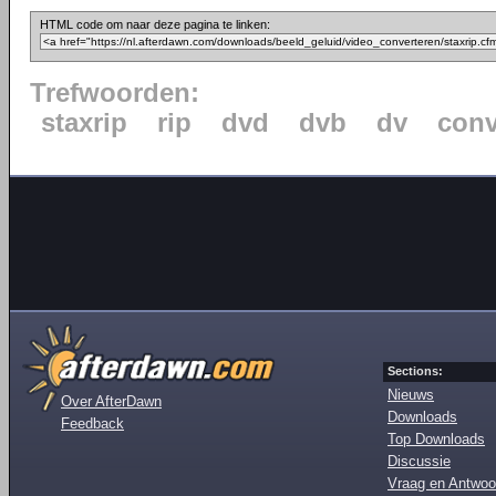
HTML code om naar deze pagina te linken:
Trefwoorden:
staxrip
rip
dvd
dvb
dv
conv
Sections:
Nieuws
Over AfterDawn
Downloads
Feedback
Top Downloads
Discussie
Vraag en Antwoo