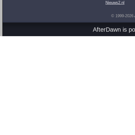
Nieuws2.nl
© 1999-2026
AfterDawn is p