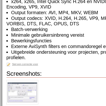
x264, x265, Intel Quick Sync H.264 en NVID
Encoding, VP9, XVID
Output formaten: AVI, MP4, MKV, WEBM
Output codecs: XVID, H.264, H.265, VP9, M
VORBIS, DTS, FLAC, OPUS, DTS
Batch-verwerking
Minimale gebruikersinbreng vereist
Bewerkingsfuncties
Externe AviSynth filters en commandoregel 
Uitgebreide ondersteuning voor projecten, pr
profielen.
Stel een correctie voor
Screenshots: