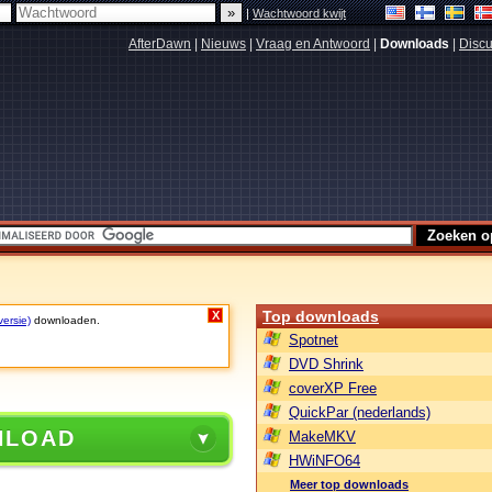
|
Wachtwoord kwijt
AfterDawn
|
Nieuws
|
Vraag en Antwoord
|
Downloads
|
Discu
Top downloads
X
versie)
downloaden.
Spotnet
DVD Shrink
coverXP Free
QuickPar (nederlands)
NLOAD
MakeMKV
HWiNFO64
Meer top downloads