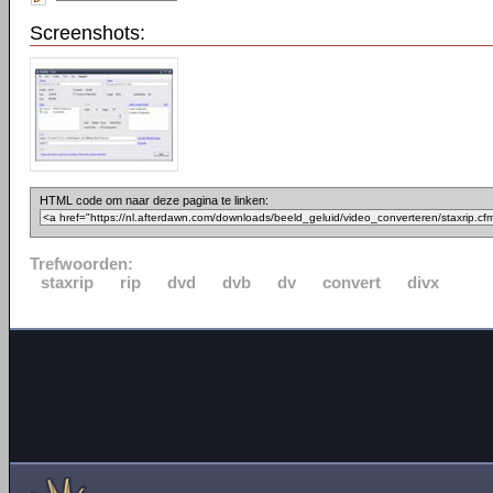
Screenshots:
HTML code om naar deze pagina te linken:
Trefwoorden:
staxrip
rip
dvd
dvb
dv
convert
divx