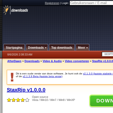
Registreren
|
Login:
Startpagina
Downloads
Top downloads
Meer
8/6/2026 2:08:33 AM
AfterDawn
>
Downloads
>
Video & Audio
>
Video converteren
>
StaxRip v1.0.0.0
Dit is een oude versie van deze software. Je kunt ook de
v2.1.3.0 (laatste stabiele 
of de
v2.1.3.9 Beta (laatste beta versie)
.
StaxRip v1.0.0.0
Open source
DOW
Vista / Win10 / Win7 / Win8 / WinXP