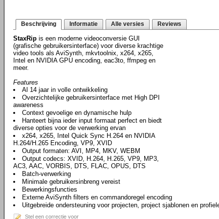
Beschrijving
Informatie
Alle versies
Reviews
StaxRip
is een moderne videoconversie GUI
(grafische gebruikersinterface) voor diverse krachtige
video tools als AviSynth, mkvtoolnix, x264, x265,
Intel en NVIDIA GPU encoding, eac3to, ffmpeg en
meer.
Features
Al 14 jaar in volle ontwikkeling
Overzichtelijke gebruikersinterface met High DPI
awareness
Context gevoelige en dynamische hulp
Hanteert bijna ieder input formaat perfect en biedt
diverse opties voor de verwerking ervan
x264, x265, Intel Quick Sync H.264 en NVIDIA
H.264/H.265 Encoding, VP9, XVID
Output formaten: AVI, MP4, MKV, WEBM
Output codecs: XVID, H.264, H.265, VP9, MP3,
AC3, AAC, VORBIS, DTS, FLAC, OPUS, DTS
Batch-verwerking
Minimale gebruikersinbreng vereist
Bewerkingsfuncties
Externe AviSynth filters en commandoregel encoding
Uitgebreide ondersteuning voor projecten, project sjablonen en profiel
Stel een correctie voor