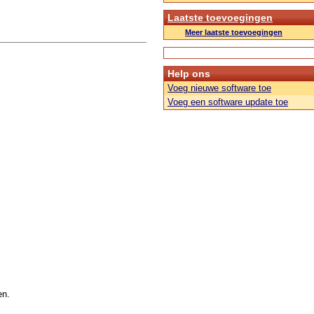
Laatste toevoegingen
Meer laatste toevoegingen
Help ons
Voeg nieuwe software toe
Voeg een software update toe
en.