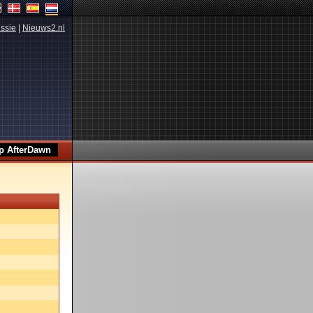
ssie
|
Nieuws2.nl