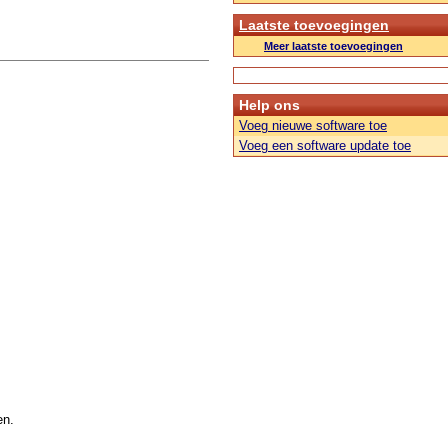
Laatste toevoegingen
Meer laatste toevoegingen
Help ons
Voeg nieuwe software toe
Voeg een software update toe
en.