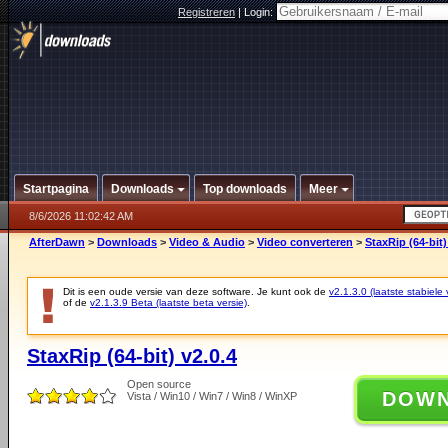
Registreren
|
Login:
Startpagina
Downloads
Top downloads
Meer
8/6/2026 11:02:42 AM
AfterDawn
>
Downloads
>
Video & Audio
>
Video converteren
>
StaxRip (64-bit)
Dit is een oude versie van deze software. Je kunt ook de
v2.1.3.0 (laatste stabiele 
of de
v2.1.3.9 Beta (laatste beta versie)
.
StaxRip (64-bit) v2.0.4
Open source
DOW
Vista / Win10 / Win7 / Win8 / WinXP