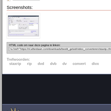
Screenshots:
HTML code om naar deze pagina te linken:
Trefwoorden:
staxrip
rip
dvd
dvb
dv
convert
divx