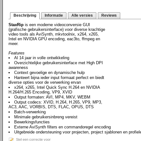
Beschrijving
Informatie
Alle versies
Reviews
StaxRip
is een moderne videoconversie GUI
(grafische gebruikersinterface) voor diverse krachtige
video tools als AviSynth, mkvtoolnix, x264, x265,
Intel en NVIDIA GPU encoding, eac3to, ffmpeg en
meer.
Features
Al 14 jaar in volle ontwikkeling
Overzichtelijke gebruikersinterface met High DPI
awareness
Context gevoelige en dynamische hulp
Hanteert bijna ieder input formaat perfect en biedt
diverse opties voor de verwerking ervan
x264, x265, Intel Quick Sync H.264 en NVIDIA
H.264/H.265 Encoding, VP9, XVID
Output formaten: AVI, MP4, MKV, WEBM
Output codecs: XVID, H.264, H.265, VP9, MP3,
AC3, AAC, VORBIS, DTS, FLAC, OPUS, DTS
Batch-verwerking
Minimale gebruikersinbreng vereist
Bewerkingsfuncties
Externe AviSynth filters en commandoregel encoding
Uitgebreide ondersteuning voor projecten, project sjablonen en profiel
Stel een correctie voor