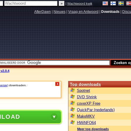
|
Wachtwoord kwijt
AfterDawn
|
Nieuws
|
Vraag en Antwoord
|
Downloads
|
Discu
 v2.0.4
Top downloads
X
versie)
downloaden.
Spotnet
DVD Shrink
coverXP Free
QuickPar (nederlands)
NLOAD
MakeMKV
HWiNFO64
Meer top downloads