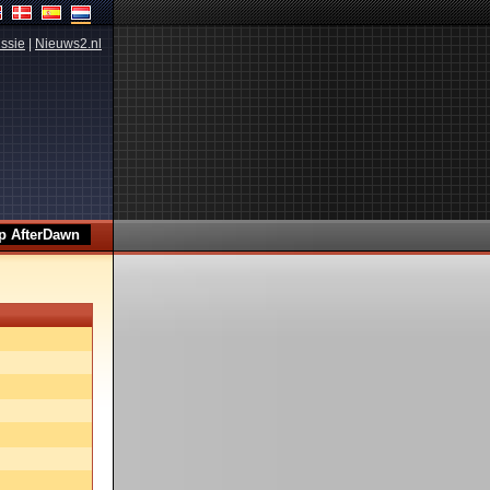
ssie
|
Nieuws2.nl