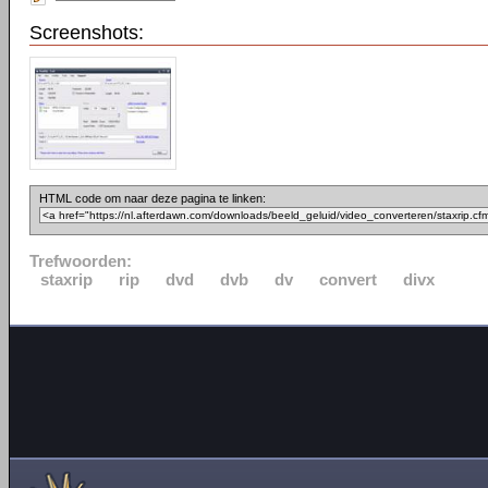
Screenshots:
HTML code om naar deze pagina te linken:
Trefwoorden:
staxrip
rip
dvd
dvb
dv
convert
divx