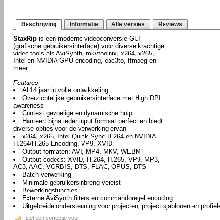
Beschrijving
Informatie
Alle versies
Reviews
StaxRip
is een moderne videoconversie GUI
(grafische gebruikersinterface) voor diverse krachtige
video tools als AviSynth, mkvtoolnix, x264, x265,
Intel en NVIDIA GPU encoding, eac3to, ffmpeg en
meer.
Features
Al 14 jaar in volle ontwikkeling
Overzichtelijke gebruikersinterface met High DPI
awareness
Context gevoelige en dynamische hulp
Hanteert bijna ieder input formaat perfect en biedt
diverse opties voor de verwerking ervan
x264, x265, Intel Quick Sync H.264 en NVIDIA
H.264/H.265 Encoding, VP9, XVID
Output formaten: AVI, MP4, MKV, WEBM
Output codecs: XVID, H.264, H.265, VP9, MP3,
AC3, AAC, VORBIS, DTS, FLAC, OPUS, DTS
Batch-verwerking
Minimale gebruikersinbreng vereist
Bewerkingsfuncties
Externe AviSynth filters en commandoregel encoding
Uitgebreide ondersteuning voor projecten, project sjablonen en profiel
Stel een correctie voor