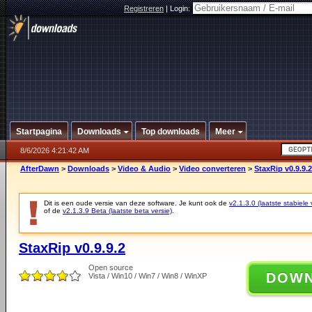
Registreren
|
Login:
Startpagina
Downloads
Top downloads
Meer
8/6/2026 4:21:42 AM
AfterDawn
>
Downloads
>
Video & Audio
>
Video converteren
>
StaxRip v0.9.9.2
Dit is een oude versie van deze software. Je kunt ook de
v2.1.3.0 (laatste stabiele 
of de
v2.1.3.9 Beta (laatste beta versie)
.
StaxRip v0.9.9.2
Open source
DOW
Vista / Win10 / Win7 / Win8 / WinXP