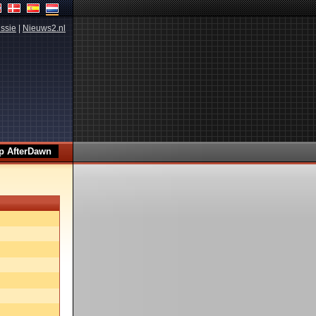
ssie
|
Nieuws2.nl