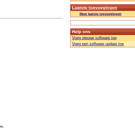
Laatste toevoegingen
Meer laatste toevoegingen
Help ons
Voeg nieuwe software toe
Voeg een software update toe
en.