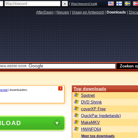
|
Wachtwoord kwijt
AfterDawn
|
Nieuws
|
Vraag en Antwoord
|
Downloads
|
Discu
Top downloads
X
versie)
downloaden.
Spotnet
DVD Shrink
coverXP Free
QuickPar (nederlands)
NLOAD
MakeMKV
HWiNFO64
Meer top downloads