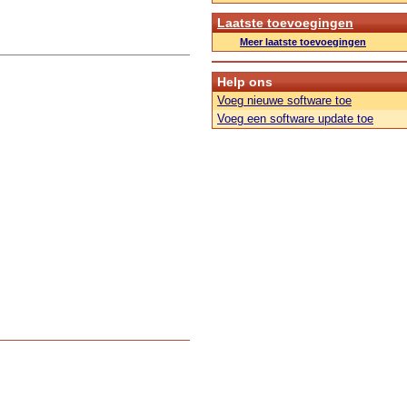
Laatste toevoegingen
Meer laatste toevoegingen
Help ons
Voeg nieuwe software toe
Voeg een software update toe