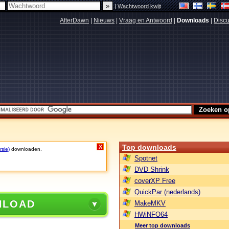
|
Wachtwoord kwijt
AfterDawn
|
Nieuws
|
Vraag en Antwoord
|
Downloads
|
Discu
Top downloads
X
rsie)
downloaden.
Spotnet
DVD Shrink
coverXP Free
QuickPar (nederlands)
NLOAD
MakeMKV
HWiNFO64
Meer top downloads