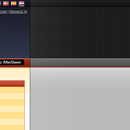
ssie
|
Nieuws2.nl