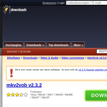
Registreren
|
Login:
Startpagina
Downloads
Top downloads
Meer
8/6/2026 7:05:04 AM
AfterDawn
>
Downloads
>
Video & Audio
>
Video converteren
>
mkv2vob v2.3.2
Dit is een oude versie van deze software. Je kunt ook de
v2.4.5 (laatste stabiele ve
mkv2vob v2.3.2
Freeware
DOW
Vista / Win2k / Win7 / Win98 / WinME
/ WinNT / WinXP