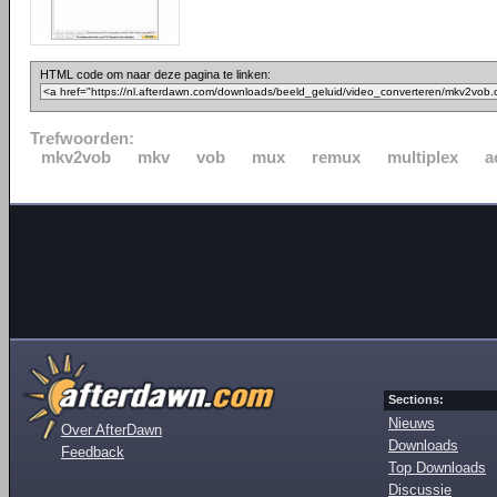
HTML code om naar deze pagina te linken:
Trefwoorden:
mkv2vob
mkv
vob
mux
remux
multiplex
a
Sections:
Nieuws
Over AfterDawn
Downloads
Feedback
Top Downloads
Discussie