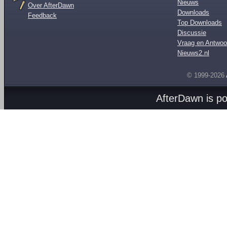
Nieuws
Over AfterDawn
Downloads
Feedback
Top Downloads
Discussie
Vraag en Antwoo
Nieuws2.nl
© 1999-2026
AfterDawn is p