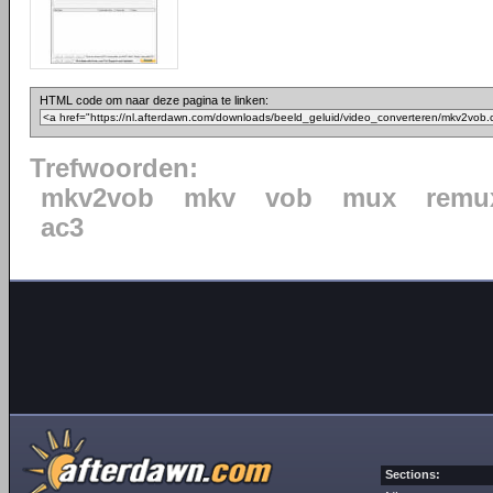
HTML code om naar deze pagina te linken:
Trefwoorden:
mkv2vob
mkv
vob
mux
remu
ac3
Sections: