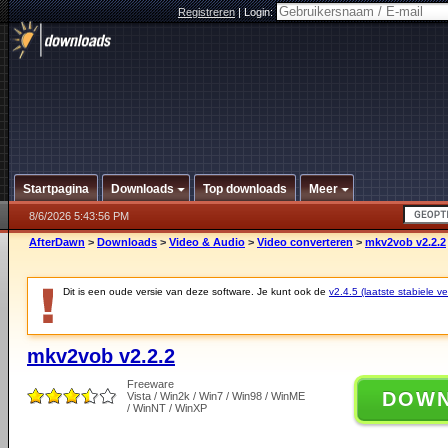
Registreren
|
Login:
Startpagina
Downloads
Top downloads
Meer
8/6/2026 5:43:56 PM
AfterDawn
>
Downloads
>
Video & Audio
>
Video converteren
>
mkv2vob v2.2.2
Dit is een oude versie van deze software. Je kunt ook de
v2.4.5 (laatste stabiele ve
mkv2vob v2.2.2
Freeware
DOW
Vista / Win2k / Win7 / Win98 / WinME
/ WinNT / WinXP