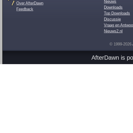
Nieuws
Over AfterDawn
Downloads
Feedback
Top Downloads
Discussie
Vraag en Antwoo
Nieuws2.nl
© 1999-2026
AfterDawn is p