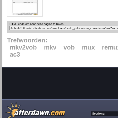
HTML code om naar deze pagina te linken:
Trefwoorden:
mkv2vob
mkv
vob
mux
remu
ac3
Sections: