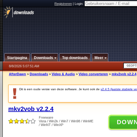
Registreren
|
Login:
Startpagina
Downloads
Top downloads
Meer
8/8/2026 5:07:51 AM
AfterDawn
>
Downloads
>
Video & Audio
>
Video converteren
>
mkv2vob v2.2.4
Dit is een oude versie van deze software. Je kunt ook de
v2.4.5 (laatste stabiele ve
mkv2vob v2.2.4
Freeware
DOW
Vista / Win2k / Win7 / Win98 / WinME
/ WinNT / WinXP