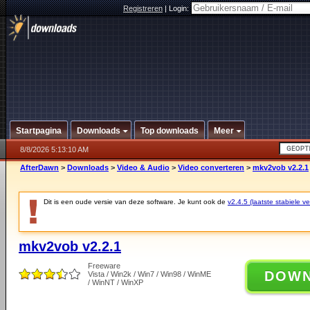
Registreren
|
Login:
Startpagina
Downloads
Top downloads
Meer
8/8/2026 5:13:10 AM
AfterDawn
>
Downloads
>
Video & Audio
>
Video converteren
>
mkv2vob v2.2.1
Dit is een oude versie van deze software. Je kunt ook de
v2.4.5 (laatste stabiele ve
mkv2vob v2.2.1
Freeware
DOW
Vista / Win2k / Win7 / Win98 / WinME
/ WinNT / WinXP