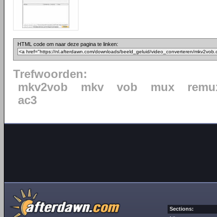
HTML code om naar deze pagina te linken:
Trefwoorden:
mkv2vob
mkv
vob
mux
remu
ac3
Sections: