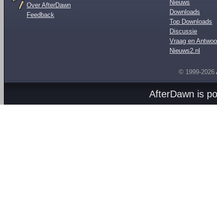
Nieuws
Over AfterDawn
Downloads
Feedback
Top Downloads
Discussie
Vraag en Antwoo
Nieuws2.nl
© 1999-2026
AfterDawn is p