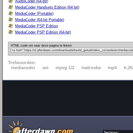
AudioCoder (64-bit)
MediaCoder Handsets Edition (64 bit)
MediaCoder (Portable)
MediaCoder (64-bit Portable)
MediaCoder PSP Edition
MediaCoder PSP Edition (64-bit)
HTML code om naar deze pagina te linken:
Trefwoorden:
mediacoder
avi
mpeg 1/2
matroska
mp4
h.26
Sections: