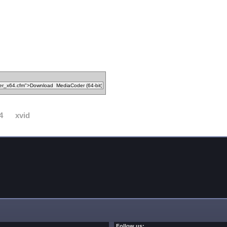
4
xvid
Follow us: