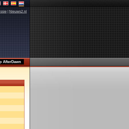
ssie
|
Nieuws2.nl