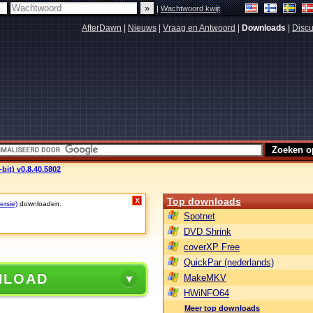
|
Wachtwoord kwijt
AfterDawn
|
Nieuws
|
Vraag en Antwoord
|
Downloads
|
Discu
bit) v0.8.40.5802
Top downloads
X
ersie)
downloaden.
Spotnet
DVD Shrink
coverXP Free
QuickPar (nederlands)
NLOAD
MakeMKV
HWiNFO64
Meer top downloads