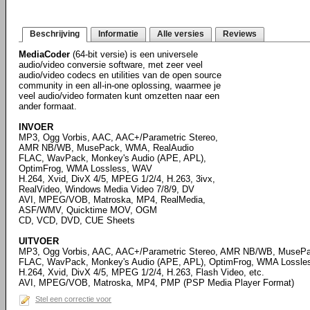
Beschrijving
Informatie
Alle versies
Reviews
MediaCoder
(64-bit versie) is een universele
audio/video conversie software, met zeer veel
audio/video codecs en utilities van de open source
community in een all-in-one oplossing, waarmee je
veel audio/video formaten kunt omzetten naar een
ander formaat.
INVOER
MP3, Ogg Vorbis, AAC, AAC+/Parametric Stereo,
AMR NB/WB, MusePack, WMA, RealAudio
FLAC, WavPack, Monkey's Audio (APE, APL),
OptimFrog, WMA Lossless, WAV
H.264, Xvid, DivX 4/5, MPEG 1/2/4, H.263, 3ivx,
RealVideo, Windows Media Video 7/8/9, DV
AVI, MPEG/VOB, Matroska, MP4, RealMedia,
ASF/WMV, Quicktime MOV, OGM
CD, VCD, DVD, CUE Sheets
UITVOER
MP3, Ogg Vorbis, AAC, AAC+/Parametric Stereo, AMR NB/WB, Muse
FLAC, WavPack, Monkey's Audio (APE, APL), OptimFrog, WMA Lossl
H.264, Xvid, DivX 4/5, MPEG 1/2/4, H.263, Flash Video, etc.
AVI, MPEG/VOB, Matroska, MP4, PMP (PSP Media Player Format)
Stel een correctie voor