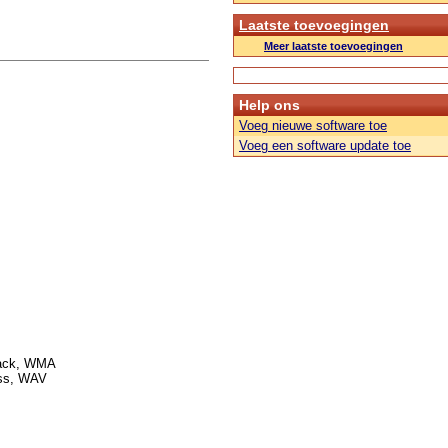
Laatste toevoegingen
Meer laatste toevoegingen
Help ons
Voeg nieuwe software toe
Voeg een software update toe
Pack, WMA
ess, WAV