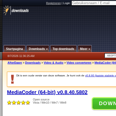
Registreren
|
Login:
Startpagina
Downloads
Top downloads
Meer
8/7/2026 11:36:25 AM
AfterDawn
>
Downloads
>
Video & Audio
>
Video converteren
>
MediaCoder (64-
Dit is een oude versie van deze software. Je kunt ook de
v0.8.60 (laatste stabiele v
MediaCoder (64-bit) v0.8.40.5802
Open source
DOW
Vista / Win10 / Win7 / Win8