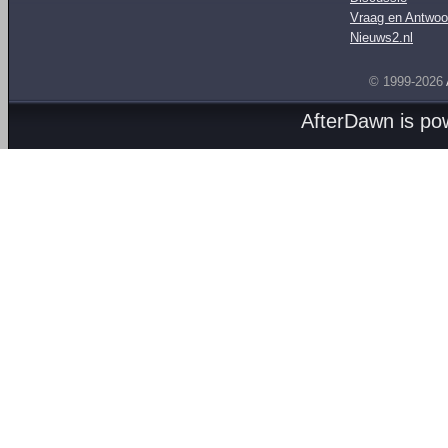
Vraag en Antwoo
Nieuws2.nl
© 1999-2026
AfterDawn is p