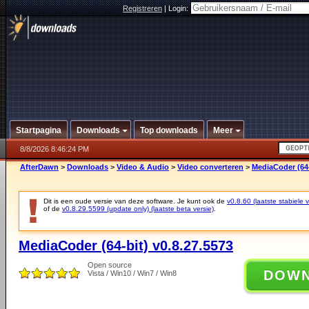
Registreren
|
Login:
Startpagina
Downloads
Top downloads
Meer
8/8/2026 8:46:24 PM
AfterDawn
>
Downloads
>
Video & Audio
>
Video converteren
>
MediaCoder (64-
Dit is een oude versie van deze software. Je kunt ook de
v0.8.60 (laatste stabiele v
of de
v0.8.29.5599 (update only) (laatste beta versie)
.
MediaCoder (64-bit) v0.8.27.5573
Open source
DOW
Vista / Win10 / Win7 / Win8