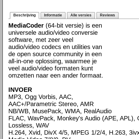
Beschrijving
Informatie
Alle versies
Reviews
MediaCoder
(64-bit versie) is een
universele audio/video conversie
software, met zeer veel
audio/video codecs en utilities van
de open source community in een
all-in-one oplossing, waarmee je
veel audio/video formaten kunt
omzetten naar een ander formaat.
INVOER
MP3, Ogg Vorbis, AAC,
AAC+/Parametric Stereo, AMR
NB/WB, MusePack, WMA, RealAudio
FLAC, WavPack, Monkey's Audio (APE, APL),
Lossless, WAV
H.264, Xvid, DivX 4/5, MPEG 1/2/4, H.263, 3i