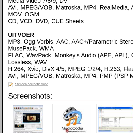
Media Video 7/8/9, DV
AVI, MPEG/VOB, Matroska, MP4, RealMedia,
MOV, OGM
CD, VCD, DVD, CUE Sheets
UITVOER
MP3, Ogg Vorbis, AAC, AAC+/Parametric Ste
MusePack, WMA
FLAC, WavPack, Monkey's Audio (APE, APL),
Lossless, WAV
H.264, Xvid, DivX 4/5, MPEG 1/2/4, H.263, Flas
AVI, MPEG/VOB, Matroska, MP4, PMP (PSP Me
Stel een correctie voor
Screenshots: