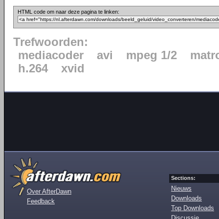
HTML code om naar deze pagina te linken:
Trefwoorden:
mediacoder
avi
mpeg 1/2
matr
h.264
xvid
Sections:
Nieuws
Over AfterDawn
Downloads
Feedback
Top Downloads
Discussie