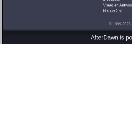
Vraag en Antwoo
Nieuws2.nl
© 1999-2026
AfterDawn is p