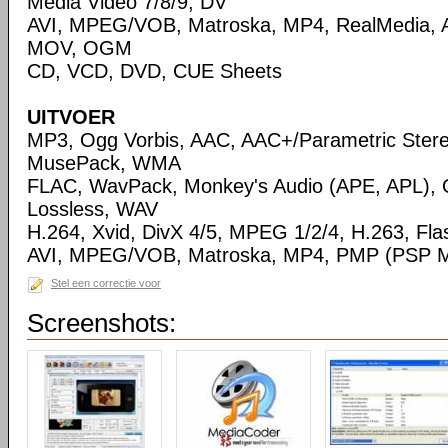
Media Video 7/8/9, DV
AVI, MPEG/VOB, Matroska, MP4, RealMedia,
MOV, OGM
CD, VCD, DVD, CUE Sheets
UITVOER
MP3, Ogg Vorbis, AAC, AAC+/Parametric Ste
MusePack, WMA
FLAC, WavPack, Monkey's Audio (APE, APL),
Lossless, WAV
H.264, Xvid, DivX 4/5, MPEG 1/2/4, H.263, Flas
AVI, MPEG/VOB, Matroska, MP4, PMP (PSP Me
Stel een correctie voor
Screenshots: