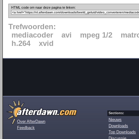
HTML code om naar deze pagina te linken:
Trefwoorden:
mediacoder
avi
mpeg 1/2
matr
h.264
xvid
Sections:
Nieuws
Over AfterDawn
Downloads
Feedback
Top Downloads
Discussie