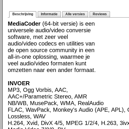
Beschrijving
Informatie
Alle versies
Reviews
MediaCoder
(64-bit versie) is een
universele audio/video conversie
software, met zeer veel
audio/video codecs en utilities van
de open source community in een
all-in-one oplossing, waarmee je
veel audio/video formaten kunt
omzetten naar een ander formaat.
INVOER
MP3, Ogg Vorbis, AAC,
AAC+/Parametric Stereo, AMR
NB/WB, MusePack, WMA, RealAudio
FLAC, WavPack, Monkey's Audio (APE, APL),
Lossless, WAV
H.264, Xvid, DivX 4/5, MPEG 1/2/4, H.263, 3i