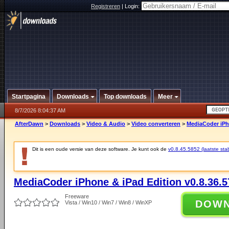
Registreren
|
Login:
Startpagina
Downloads
Top downloads
Meer
8/7/2026 8:04:37 AM
AfterDawn
>
Downloads
>
Video & Audio
>
Video converteren
>
MediaCoder iPho
Dit is een oude versie van deze software. Je kunt ook de
v0.8.45.5852 (laatste stab
MediaCoder iPhone & iPad Edition v0.8.36.5
Freeware
DOW
Vista / Win10 / Win7 / Win8 / WinXP