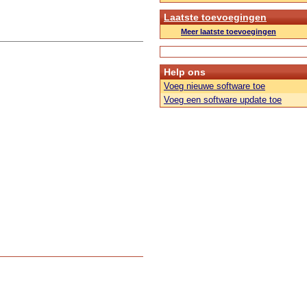
Laatste toevoegingen
Meer laatste toevoegingen
Help ons
Voeg nieuwe software toe
Voeg een software update toe