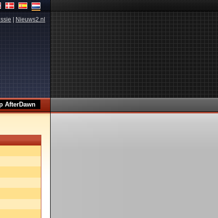
ssie
|
Nieuws2.nl