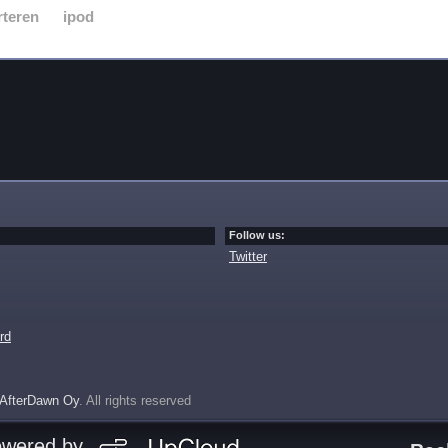
rteren
ipod
Follow us:
Twitter
rd
AfterDawn Oy
. All rights reserved
owered by