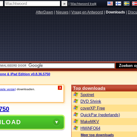
|
Wachtwoord kwijt
AfterDawn
|
Nieuws
|
Vraag en Antwoord
|
Downloads
|
Discu
ne & iPad Edition v0.8.36.5750
Top downloads
X
iele versie)
downloaden.
Spotnet
DVD Shrink
750
coverXP Free
QuickPar (nederlands)
NLOAD
MakeMKV
HWiNFO64
Meer top downloads