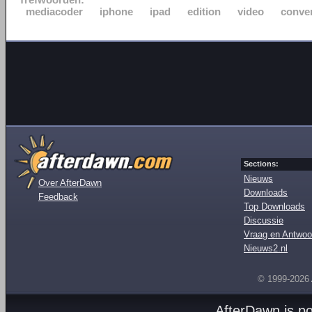
mediacoder
iphone
ipad
edition
video
conve
Sections:
Nieuws
Over AfterDawn
Downloads
Feedback
Top Downloads
Discussie
Vraag en Antwoo
Nieuws2.nl
© 1999-2026
AfterDawn is p