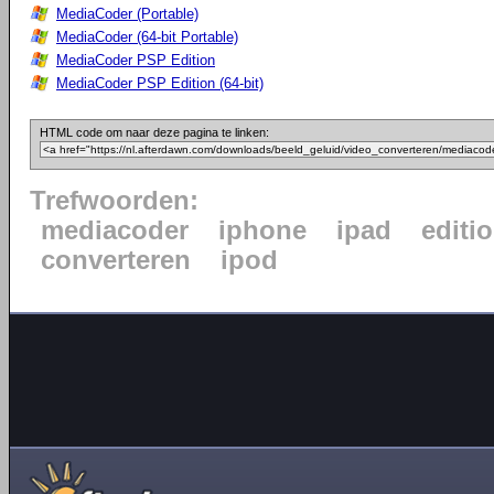
MediaCoder (Portable)
MediaCoder (64-bit Portable)
MediaCoder PSP Edition
MediaCoder PSP Edition (64-bit)
HTML code om naar deze pagina te linken:
Trefwoorden:
mediacoder
iphone
ipad
editi
converteren
ipod