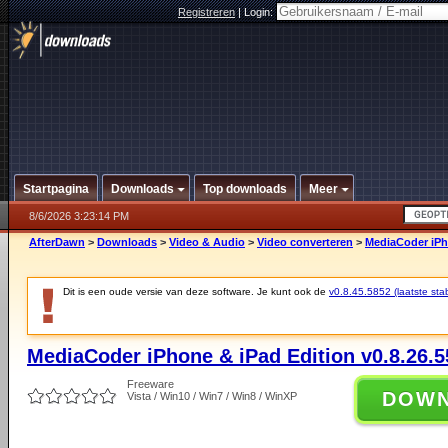
Registreren
|
Login:
Startpagina
Downloads
Top downloads
Meer
8/6/2026 3:23:14 PM
AfterDawn
>
Downloads
>
Video & Audio
>
Video converteren
>
MediaCoder iPho
Dit is een oude versie van deze software. Je kunt ook de
v0.8.45.5852 (laatste stab
MediaCoder iPhone & iPad Edition v0.8.26.5
Freeware
DOW
Vista / Win10 / Win7 / Win8 / WinXP