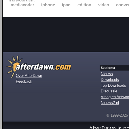
mediacoder
iphone
ipad
edition
video
conve
Sections:
Nieuws
Over AfterDawn
Downloads
Feedback
Top Downloads
Discussie
Vraag en Antwoo
Nieuws2.nl
© 1999-2026
AfterDawn is p