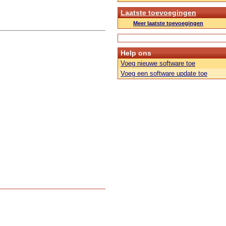
Laatste toevoegingen
Meer laatste toevoegingen
Help ons
Voeg nieuwe software toe
Voeg een software update toe