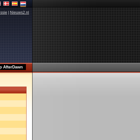
ssie
|
Nieuws2.nl