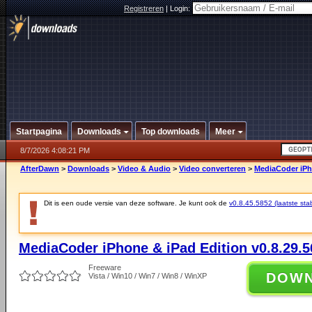
Registreren
|
Login:
Startpagina
Downloads
Top downloads
Meer
8/7/2026 4:08:21 PM
AfterDawn
>
Downloads
>
Video & Audio
>
Video converteren
>
MediaCoder iPho
Dit is een oude versie van deze software. Je kunt ook de
v0.8.45.5852 (laatste stab
MediaCoder iPhone & iPad Edition v0.8.29.5
Freeware
DOW
Vista / Win10 / Win7 / Win8 / WinXP