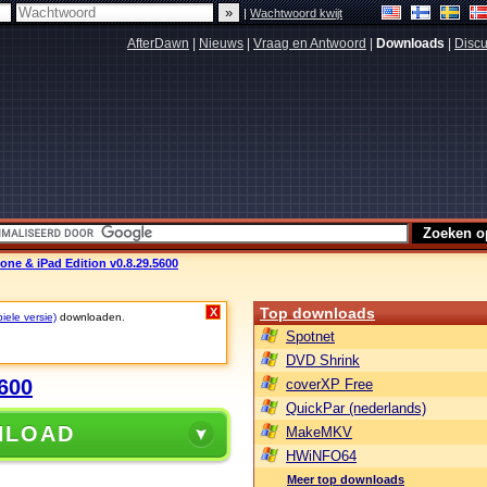
|
Wachtwoord kwijt
AfterDawn
|
Nieuws
|
Vraag en Antwoord
|
Downloads
|
Discu
ne & iPad Edition v0.8.29.5600
Top downloads
X
iele versie)
downloaden.
Spotnet
DVD Shrink
600
coverXP Free
QuickPar (nederlands)
NLOAD
MakeMKV
HWiNFO64
Meer top downloads