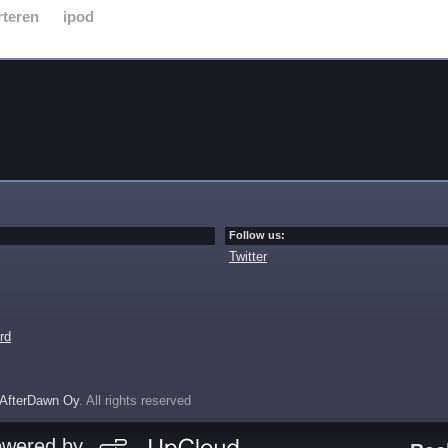
rteren
ipod
Follow us:
Twitter
rd
AfterDawn Oy
. All rights reserved
owered by