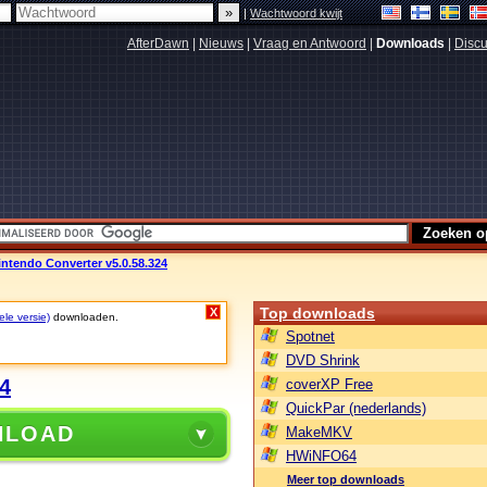
|
Wachtwoord kwijt
AfterDawn
|
Nieuws
|
Vraag en Antwoord
|
Downloads
|
Discu
intendo Converter v5.0.58.324
Top downloads
X
ele versie)
downloaden.
Spotnet
DVD Shrink
24
coverXP Free
QuickPar (nederlands)
NLOAD
MakeMKV
HWiNFO64
Meer top downloads