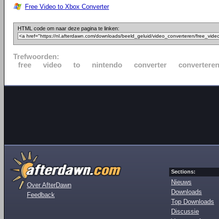
Free Video to Xbox Converter
HTML code om naar deze pagina te linken:
Trefwoorden:
free
video
to
nintendo
converter
convertere
Sections:
Nieuws
Over AfterDawn
Downloads
Feedback
Top Downloads
Discussie