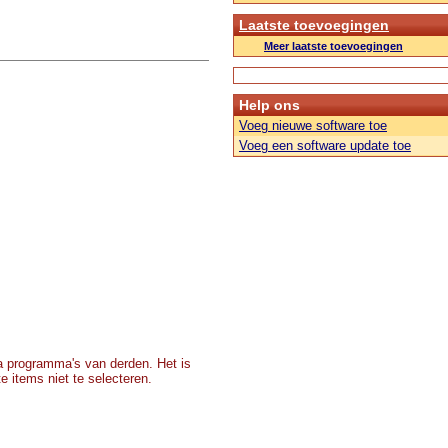
Laatste toevoegingen
Meer laatste toevoegingen
Help ons
Voeg nieuwe software toe
Voeg een software update toe
a programma's van derden. Het is
e items niet te selecteren.