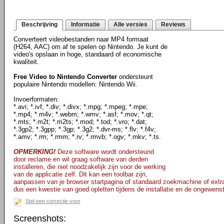
Beschrijving
Informatie
Alle versies
Reviews
Converteert videobestanden naar MP4 formaat
(H264, AAC) om af te spelen op Nintendo. Je kunt de
video's opslaan in hoge, standaard of economische
kwaliteit.
Free Video to Nintendo Converter
ondersteunt
populaire Nintendo modellen: Nintendo Wii.
Invoerformaten:
*.avi; *.ivf; *.div; *.divx; *.mpg; *.mpeg; *.mpe;
*.mp4; *.m4v; *.webm; *.wmv; *.asf; *.mov; *.qt;
*.mts; *.m2t; *.m2ts; *.mod; *.tod; *.vro; *.dat;
*.3gp2; *.3gpp; *.3gp; *.3g2; *.dvr-ms; *.flv; *.f4v;
*.amv; *.rm; *.rmm; *.rv; *.rmvb; *.ogv; *.mkv; *.ts.
OPMERKING!
Deze software wordt ondersteund
door reclame en wil graag software van derden
installeren, die niet noodzakelijk zijn voor de werking
van de applicatie zelf. Dit kan een toolbar zijn,
aanpassen van je browser startpagina of standaard zoekmachine of extr
dus een kwestie van goed opletten tijdens de installatie en de ongewenst
Stel een correctie voor
Screenshots: