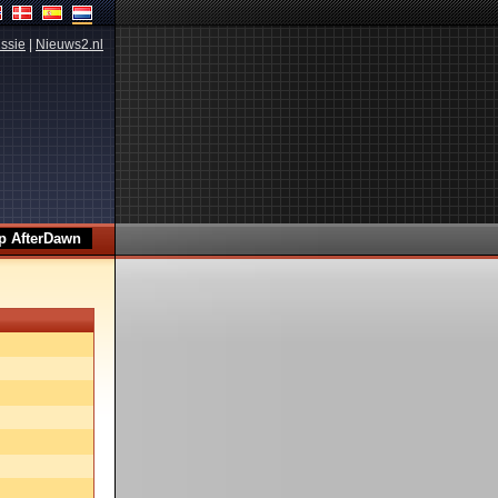
ssie
|
Nieuws2.nl