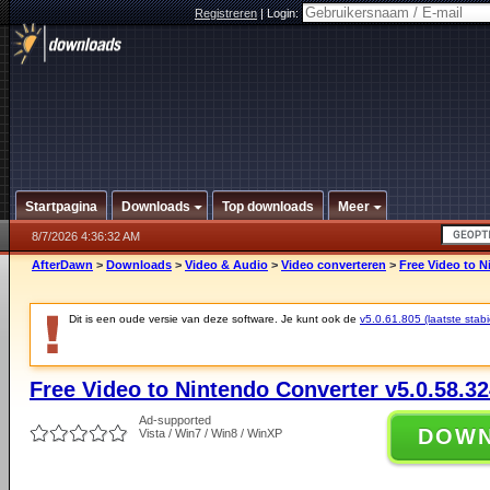
Registreren
|
Login:
Startpagina
Downloads
Top downloads
Meer
8/7/2026 4:36:32 AM
AfterDawn
>
Downloads
>
Video & Audio
>
Video converteren
>
Free Video to N
Dit is een oude versie van deze software. Je kunt ook de
v5.0.61.805 (laatste stabi
Free Video to Nintendo Converter v5.0.58.3
Ad-supported
DOW
Vista / Win7 / Win8 / WinXP