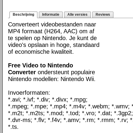
Beschrijving
Informatie
Alle versies
Reviews
Converteert videobestanden naar
MP4 formaat (H264, AAC) om af
te spelen op Nintendo. Je kunt de
video's opslaan in hoge, standaard
of economische kwaliteit.
Free Video to Nintendo
Converter
ondersteunt populaire
Nintendo modellen: Nintendo Wii.
Invoerformaten:
*.avi; *.ivf; *.div; *.divx; *.mpg;
*.mpeg; *.mpe; *.mp4; *.m4v; *.webm; *.wmv; *.
*.m2t; *.m2ts; *.mod; *.tod; *.vro; *.dat; *.3gp2
*.dvr-ms; *.flv; *.f4v; *.amv; *.rm; *.rmm; *.rv; 
*.ts.