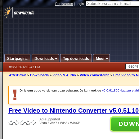
Registreren
|
Login:
Startpagina
Downloads
Top downloads
Meer
8/8/2026 6:16:43 PM
AfterDawn
>
Downloads
>
Video & Audio
>
Video converteren
>
Free Video to N
Dit is een oude versie van deze software. Je kunt ook de
v5.0.61.805 (laatste stabi
Free Video to Nintendo Converter v5.0.51.1
Ad-supported
DOW
Vista / Win7 / Win8 / WinXP