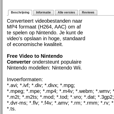
Beschrijving
Informatie
Alle versies
Reviews
Converteert videobestanden naar
MP4 formaat (H264, AAC) om af
te spelen op Nintendo. Je kunt de
video's opslaan in hoge, standaard
of economische kwaliteit.
Free Video to Nintendo
Converter
ondersteunt populaire
Nintendo modellen: Nintendo Wii.
Invoerformaten:
*.avi; *.ivf; *.div; *.divx; *.mpg;
*.mpeg; *.mpe; *.mp4; *.m4v; *.webm; *.wmv; *.
*.m2t; *.m2ts; *.mod; *.tod; *.vro; *.dat; *.3gp2
*.dvr-ms; *.flv; *.f4v; *.amv; *.rm; *.rmm; *.rv; 
*.ts.