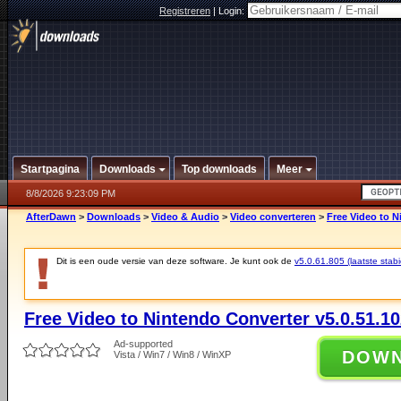
Registreren
|
Login:
Startpagina
Downloads
Top downloads
Meer
8/8/2026 9:23:09 PM
AfterDawn
>
Downloads
>
Video & Audio
>
Video converteren
>
Free Video to N
Dit is een oude versie van deze software. Je kunt ook de
v5.0.61.805 (laatste stabi
Free Video to Nintendo Converter v5.0.51.1
Ad-supported
DOW
Vista / Win7 / Win8 / WinXP