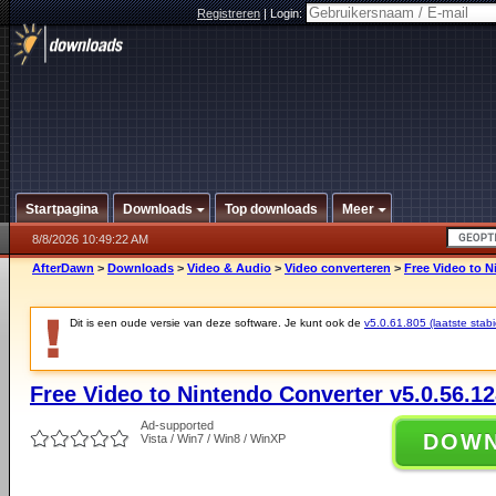
Registreren
|
Login:
Startpagina
Downloads
Top downloads
Meer
8/8/2026 10:49:22 AM
AfterDawn
>
Downloads
>
Video & Audio
>
Video converteren
>
Free Video to N
Dit is een oude versie van deze software. Je kunt ook de
v5.0.61.805 (laatste stabi
Free Video to Nintendo Converter v5.0.56.1
Ad-supported
DOW
Vista / Win7 / Win8 / WinXP