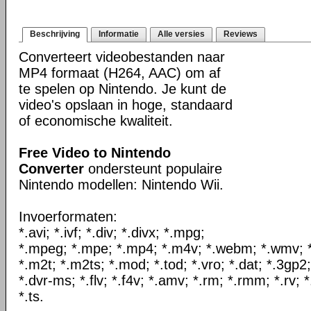
Beschrijving
Informatie
Alle versies
Reviews
Converteert videobestanden naar
MP4 formaat (H264, AAC) om af
te spelen op Nintendo. Je kunt de
video's opslaan in hoge, standaard
of economische kwaliteit.
Free Video to Nintendo
Converter
ondersteunt populaire
Nintendo modellen: Nintendo Wii.
Invoerformaten:
*.avi; *.ivf; *.div; *.divx; *.mpg;
*.mpeg; *.mpe; *.mp4; *.m4v; *.webm; *.wmv; *.
*.m2t; *.m2ts; *.mod; *.tod; *.vro; *.dat; *.3gp2
*.dvr-ms; *.flv; *.f4v; *.amv; *.rm; *.rmm; *.rv; 
*.ts.