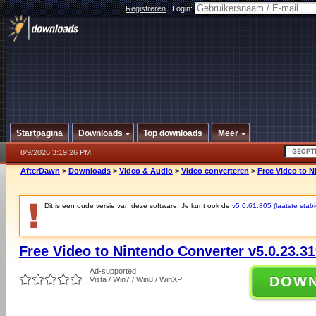
Registreren
|
Login:
Startpagina
Downloads
Top downloads
Meer
8/9/2026 3:19:26 PM
AfterDawn
>
Downloads
>
Video & Audio
>
Video converteren
>
Free Video to N
Dit is een oude versie van deze software. Je kunt ook de
v5.0.61.805 (laatste stabi
Free Video to Nintendo Converter v5.0.23.3
Ad-supported
DOW
Vista / Win7 / Win8 / WinXP