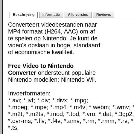
Beschrijving
Informatie
Alle versies
Reviews
Converteert videobestanden naar
MP4 formaat (H264, AAC) om af
te spelen op Nintendo. Je kunt de
video's opslaan in hoge, standaard
of economische kwaliteit.
Free Video to Nintendo
Converter
ondersteunt populaire
Nintendo modellen: Nintendo Wii.
Invoerformaten:
*.avi; *.ivf; *.div; *.divx; *.mpg;
*.mpeg; *.mpe; *.mp4; *.m4v; *.webm; *.wmv; *.
*.m2t; *.m2ts; *.mod; *.tod; *.vro; *.dat; *.3gp2
*.dvr-ms; *.flv; *.f4v; *.amv; *.rm; *.rmm; *.rv; 
*.ts.