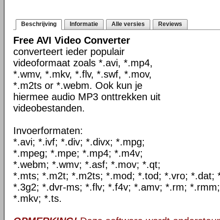
Beschrijving
Informatie
Alle versies
Reviews
Free AVI Video Converter
converteert ieder populair
videoformaat zoals *.avi, *.mp4,
*.wmv, *.mkv, *.flv, *.swf, *.mov,
*.m2ts or *.webm. Ook kun je
hiermee audio MP3 onttrekken uit
videobestanden.
Invoerformaten:
*.avi; *.ivf; *.div; *.divx; *.mpg;
*.mpeg; *.mpe; *.mp4; *.m4v;
*.webm; *.wmv; *.asf; *.mov; *.qt;
*.mts; *.m2t; *.m2ts; *.mod; *.tod; *.vro; *.dat;
*.3g2; *.dvr-ms; *.flv; *.f4v; *.amv; *.rm; *.rmm;
*.mkv; *.ts.