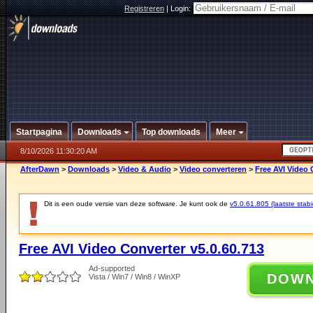
Registreren
|
Login:
Startpagina
Downloads
Top downloads
Meer
8/10/2026 11:30:20 AM
AfterDawn
>
Downloads
>
Video & Audio
>
Video converteren
>
Free AVI Video 
Dit is een oude versie van deze software. Je kunt ook de
v5.0.61.805 (laatste stabi
Free AVI Video Converter v5.0.60.713
Ad-supported
DOW
Vista / Win7 / Win8 / WinXP