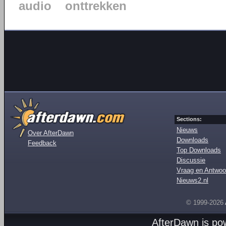
audio
onttrekken
Sections:
Nieuws
Over AfterDawn
Downloads
Feedback
Top Downloads
Discussie
Vraag en Antwoo
Nieuws2.nl
© 1999-2026
AfterDawn is p