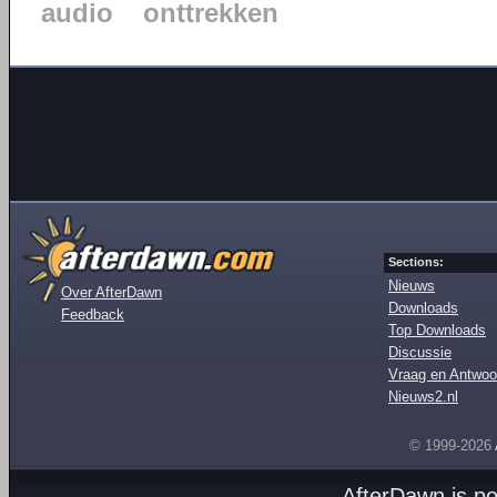
audio
onttrekken
Sections:
Nieuws
Over AfterDawn
Downloads
Feedback
Top Downloads
Discussie
Vraag en Antwoo
Nieuws2.nl
© 1999-2026
AfterDawn is p