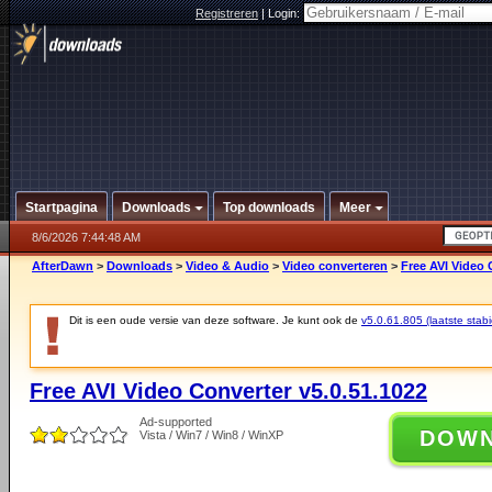
Registreren
|
Login:
Startpagina
Downloads
Top downloads
Meer
8/6/2026 7:44:48 AM
AfterDawn
>
Downloads
>
Video & Audio
>
Video converteren
>
Free AVI Video 
Dit is een oude versie van deze software. Je kunt ook de
v5.0.61.805 (laatste stabi
Free AVI Video Converter v5.0.51.1022
Ad-supported
DOW
Vista / Win7 / Win8 / WinXP