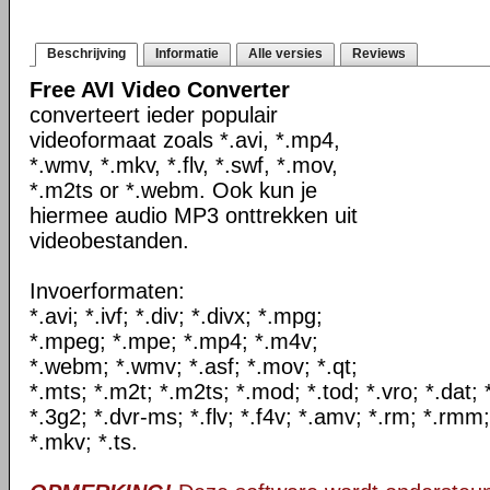
Beschrijving
Informatie
Alle versies
Reviews
Free AVI Video Converter
converteert ieder populair
videoformaat zoals *.avi, *.mp4,
*.wmv, *.mkv, *.flv, *.swf, *.mov,
*.m2ts or *.webm. Ook kun je
hiermee audio MP3 onttrekken uit
videobestanden.
Invoerformaten:
*.avi; *.ivf; *.div; *.divx; *.mpg;
*.mpeg; *.mpe; *.mp4; *.m4v;
*.webm; *.wmv; *.asf; *.mov; *.qt;
*.mts; *.m2t; *.m2ts; *.mod; *.tod; *.vro; *.dat;
*.3g2; *.dvr-ms; *.flv; *.f4v; *.amv; *.rm; *.rmm;
*.mkv; *.ts.