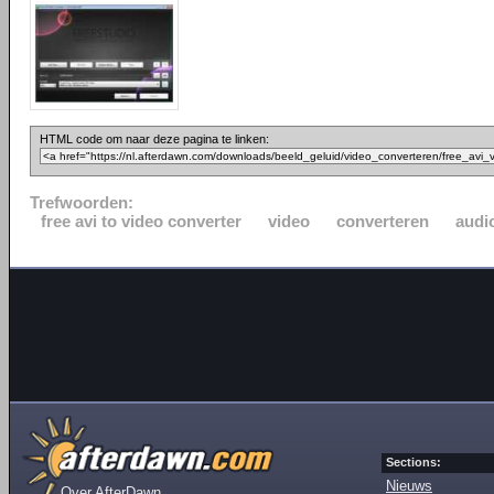
HTML code om naar deze pagina te linken:
Trefwoorden:
free avi to video converter
video
converteren
audi
Sections:
Nieuws
Over AfterDawn