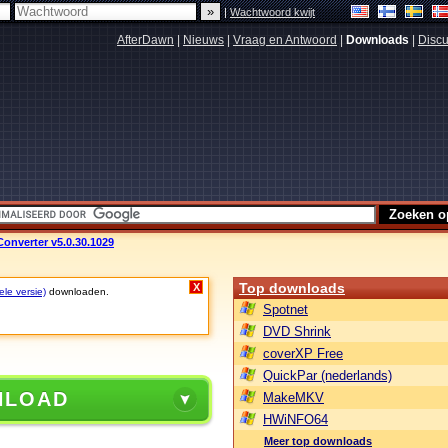
|
Wachtwoord kwijt
AfterDawn
|
Nieuws
|
Vraag en Antwoord
|
Downloads
|
Discu
Converter v5.0.30.1029
Top downloads
X
ele versie)
downloaden.
Spotnet
DVD Shrink
coverXP Free
QuickPar (nederlands)
NLOAD
MakeMKV
HWiNFO64
Meer top downloads