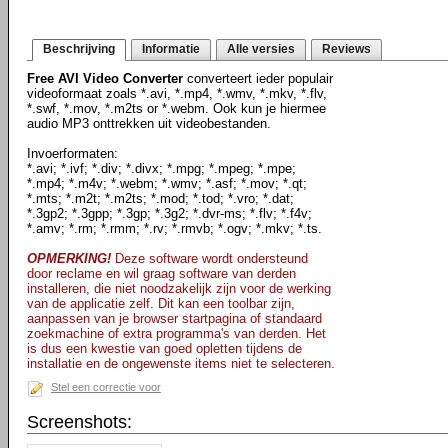
Beschrijving
Informatie
Alle versies
Reviews
Free AVI Video Converter
converteert ieder populair
videoformaat zoals *.avi, *.mp4, *.wmv, *.mkv, *.flv,
*.swf, *.mov, *.m2ts or *.webm. Ook kun je hiermee
audio MP3 onttrekken uit videobestanden.
Invoerformaten:
*.avi; *.ivf; *.div; *.divx; *.mpg; *.mpeg; *.mpe;
*.mp4; *.m4v; *.webm; *.wmv; *.asf; *.mov; *.qt;
*.mts; *.m2t; *.m2ts; *.mod; *.tod; *.vro; *.dat;
*.3gp2; *.3gpp; *.3gp; *.3g2; *.dvr-ms; *.flv; *.f4v;
*.amv; *.rm; *.rmm; *.rv; *.rmvb; *.ogv; *.mkv; *.ts.
OPMERKING!
Deze software wordt ondersteund
door reclame en wil graag software van derden
installeren, die niet noodzakelijk zijn voor de werking
van de applicatie zelf. Dit kan een toolbar zijn,
aanpassen van je browser startpagina of standaard
zoekmachine of extra programma's van derden. Het
is dus een kwestie van goed opletten tijdens de
installatie en de ongewenste items niet te selecteren.
Stel een correctie voor
Screenshots: