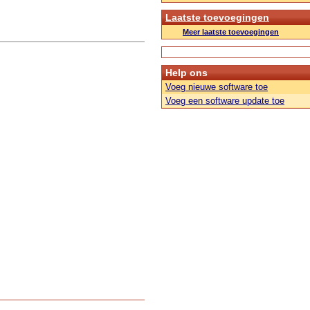
Laatste toevoegingen
Meer laatste toevoegingen
Help ons
Voeg nieuwe software toe
Voeg een software update toe