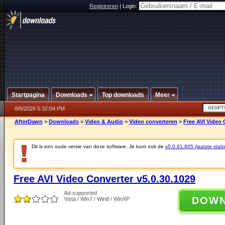
Registreren
|
Login:
Startpagina
Downloads
Top downloads
Meer
8/6/2026 5:32:04 PM
AfterDawn
>
Downloads
>
Video & Audio
>
Video converteren
>
Free AVI Video 
Dit is een oude versie van deze software. Je kunt ook de
v5.0.61.805 (laatste stabi
Free AVI Video Converter v5.0.30.1029
Ad-supported
DOW
Vista / Win7 / Win8 / WinXP