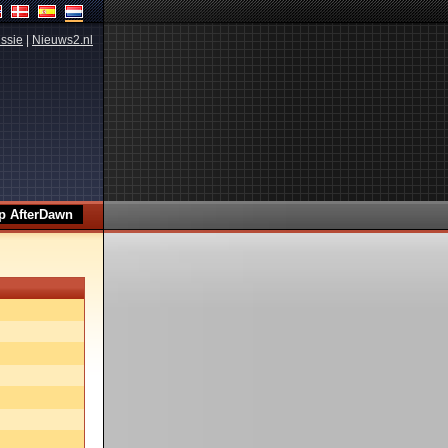
ssie
|
Nieuws2.nl