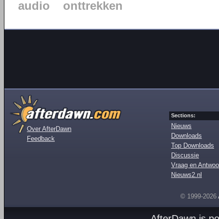
audio
onttrekken
Sections:
Nieuws
Over AfterDawn
Downloads
Feedback
Top Downloads
Discussie
Vraag en Antwoo
Nieuws2.nl
© 1999-2026
AfterDawn is p