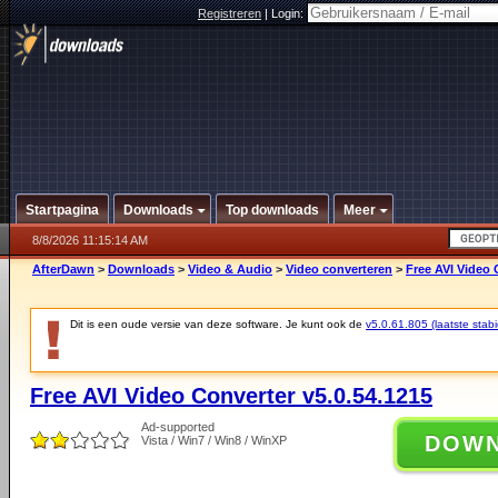
Registreren
|
Login:
Startpagina
Downloads
Top downloads
Meer
8/8/2026 11:15:14 AM
AfterDawn
>
Downloads
>
Video & Audio
>
Video converteren
>
Free AVI Video 
Dit is een oude versie van deze software. Je kunt ook de
v5.0.61.805 (laatste stabi
Free AVI Video Converter v5.0.54.1215
Ad-supported
DOW
Vista / Win7 / Win8 / WinXP