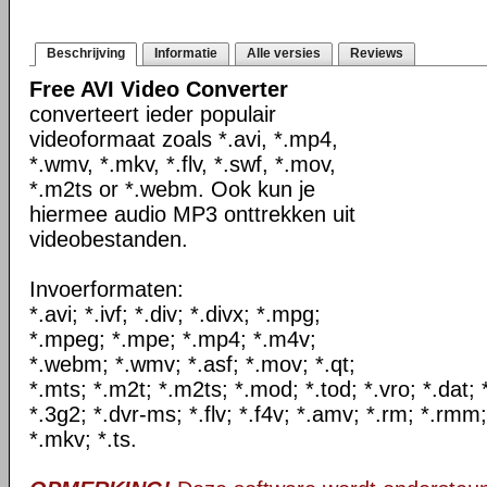
Beschrijving
Informatie
Alle versies
Reviews
Free AVI Video Converter
converteert ieder populair
videoformaat zoals *.avi, *.mp4,
*.wmv, *.mkv, *.flv, *.swf, *.mov,
*.m2ts or *.webm. Ook kun je
hiermee audio MP3 onttrekken uit
videobestanden.
Invoerformaten:
*.avi; *.ivf; *.div; *.divx; *.mpg;
*.mpeg; *.mpe; *.mp4; *.m4v;
*.webm; *.wmv; *.asf; *.mov; *.qt;
*.mts; *.m2t; *.m2ts; *.mod; *.tod; *.vro; *.dat;
*.3g2; *.dvr-ms; *.flv; *.f4v; *.amv; *.rm; *.rmm;
*.mkv; *.ts.