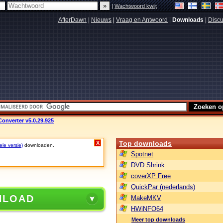
|
Wachtwoord kwijt
AfterDawn
|
Nieuws
|
Vraag en Antwoord
|
Downloads
|
Discu
Converter v5.0.29.925
Top downloads
X
ele versie)
downloaden.
Spotnet
DVD Shrink
coverXP Free
QuickPar (nederlands)
NLOAD
MakeMKV
HWiNFO64
Meer top downloads