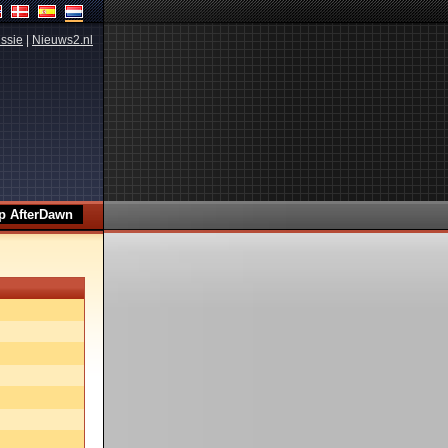
ssie
|
Nieuws2.nl