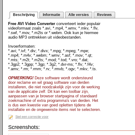
Beschrijving
Informatie
Alle versies
Reviews
Free AVI Video Converter
converteert ieder populair
videoformaat zoals *.avi, *.mp4, *.wmv, *.mkv, *.flv,
*.swf, *.mov, *.m2ts or *.webm. Ook kun je hiermee
audio MP3 onttrekken uit videobestanden.
Invoerformaten:
*.avi; *.ivf; *.div; *.divx; *.mpg; *.mpeg; *.mpe;
*.mp4; *.m4v; *.webm; *.wmv; *.asf; *.mov; *.qt;
*.mts; *.m2t; *.m2ts; *.mod; *.tod; *.vro; *.dat;
*.3gp2; *.3gpp; *.3gp; *.3g2; *.dvr-ms; *.flv; *.f4v;
*.amv; *.rm; *.rmm; *.rv; *.rmvb; *.ogv; *.mkv; *.ts.
OPMERKING!
Deze software wordt ondersteund
door reclame en wil graag software van derden
installeren, die niet noodzakelijk zijn voor de werking
van de applicatie zelf. Dit kan een toolbar zijn,
aanpassen van je browser startpagina of standaard
zoekmachine of extra programma's van derden. Het
is dus een kwestie van goed opletten tijdens de
installatie en de ongewenste items niet te selecteren.
Stel een correctie voor
Screenshots: