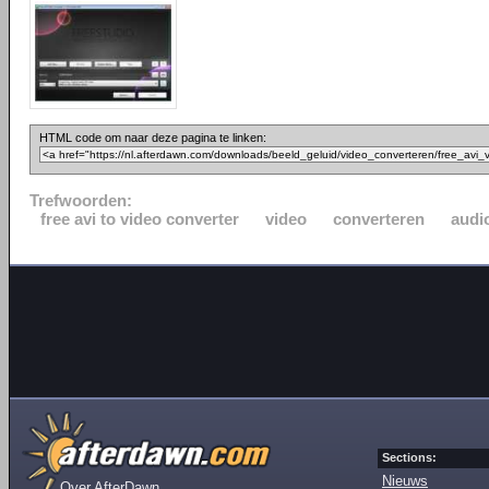
HTML code om naar deze pagina te linken:
Trefwoorden:
free avi to video converter
video
converteren
audi
Sections:
Nieuws
Over AfterDawn