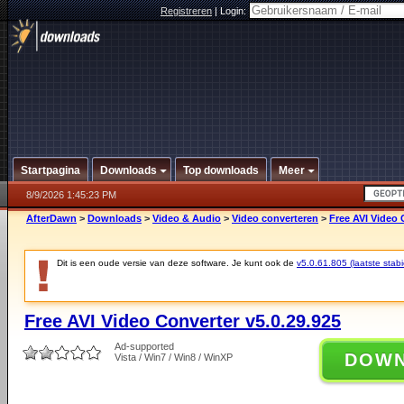
Registreren
|
Login:
Startpagina
Downloads
Top downloads
Meer
8/9/2026 1:45:23 PM
AfterDawn
>
Downloads
>
Video & Audio
>
Video converteren
>
Free AVI Video 
Dit is een oude versie van deze software. Je kunt ook de
v5.0.61.805 (laatste stabi
Free AVI Video Converter v5.0.29.925
Ad-supported
DOW
Vista / Win7 / Win8 / WinXP