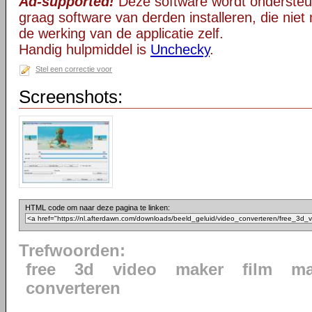
Ad-supported!
Deze software wordt ondersteu
graag software van derden installeren, die niet 
de werking van de applicatie zelf.
Handig hulpmiddel is
Unchecky
.
Stel een correctie voor
Screenshots:
HTML code om naar deze pagina te linken:
Trefwoorden:
free
3d
video
maker
film
ma
converteren