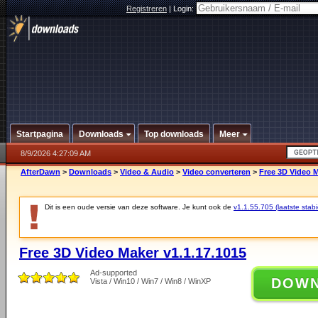
Registreren
|
Login:
Startpagina
Downloads
Top downloads
Meer
8/9/2026 4:27:09 AM
AfterDawn
>
Downloads
>
Video & Audio
>
Video converteren
>
Free 3D Video M
Dit is een oude versie van deze software. Je kunt ook de
v1.1.55.705 (laatste stabi
Free 3D Video Maker v1.1.17.1015
Ad-supported
DOW
Vista / Win10 / Win7 / Win8 / WinXP