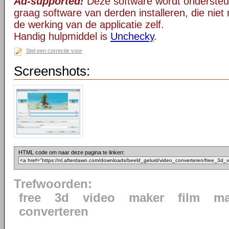
Ad-supported!
Deze software wordt ondersteu
graag software van derden installeren, die niet 
de werking van de applicatie zelf.
Handig hulpmiddel is
Unchecky
.
Stel een correctie voor
Screenshots:
HTML code om naar deze pagina te linken:
Trefwoorden:
free
3d
video
maker
film
ma
converteren