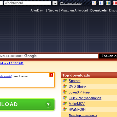
|
Wachtwoord kwijt
AfterDawn
|
Nieuws
|
Vraag en Antwoord
|
Downloads
|
Discu
aker v1.1.10.1201
Top downloads
X
ele versie)
downloaden.
Spotnet
DVD Shrink
coverXP Free
QuickPar (nederlands)
NLOAD
MakeMKV
HWiNFO64
Meer top downloads