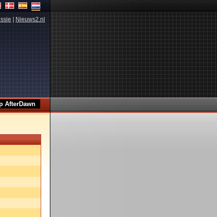
ssie
|
Nieuws2.nl