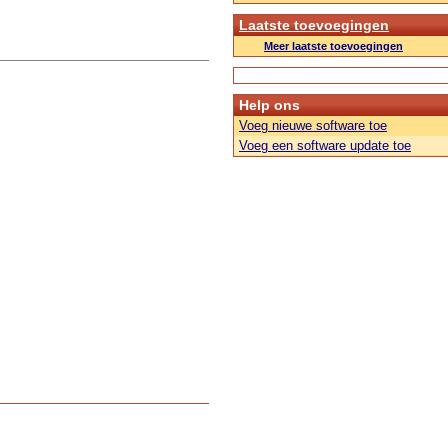
Laatste toevoegingen
Meer laatste toevoegingen
Help ons
Voeg nieuwe software toe
Voeg een software update toe