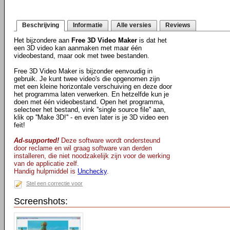
Beschrijving
Informatie
Alle versies
Reviews
Het bijzondere aan
Free 3D Video Maker
is dat het
een 3D video kan aanmaken met maar één
videobestand, maar ook met twee bestanden.
Free 3D Video Maker is bijzonder eenvoudig in
gebruik. Je kunt twee video's die opgenomen zijn
met een kleine horizontale verschuiving en deze door
het programma laten verwerken. En hetzelfde kun je
doen met één videobestand. Open het programma,
selecteer het bestand, vink ''single source file'' aan,
klik op ''Make 3D!'' - en even later is je 3D video een
feit!
Ad-supported!
Deze software wordt ondersteund
door reclame en wil graag software van derden
installeren, die niet noodzakelijk zijn voor de werking
van de applicatie zelf.
Handig hulpmiddel is
Unchecky
.
Stel een correctie voor
Screenshots: