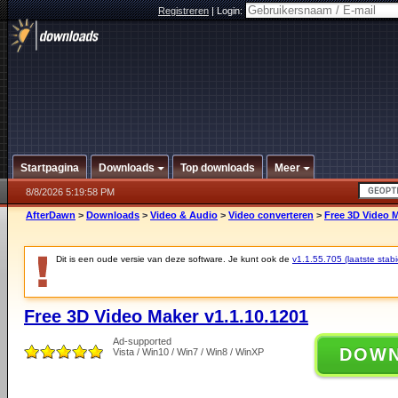
Registreren
|
Login:
Startpagina
Downloads
Top downloads
Meer
8/8/2026 5:19:58 PM
AfterDawn
>
Downloads
>
Video & Audio
>
Video converteren
>
Free 3D Video M
Dit is een oude versie van deze software. Je kunt ook de
v1.1.55.705 (laatste stabi
Free 3D Video Maker v1.1.10.1201
Ad-supported
DOW
Vista / Win10 / Win7 / Win8 / WinXP