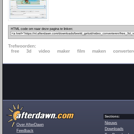
HTML code om naar deze pagina te linken:
Trefwoorden:
free
3d
video
maker
film
maken
converter
Sections:
Nieuws
Over AfterDawn
Downloads
Feedback