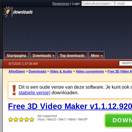
Registreren
|
Login:
Startpagina
Downloads
Top downloads
Meer
8/7/2026 1:37:08 AM
AfterDawn
>
Downloads
>
Video & Audio
>
Video converteren
>
Free 3D Video M
Dit is een oude versie van deze software. Je kunt ook
stabiele versie)
downloaden.
Free 3D Video Maker v1.1.12.92
Ad-supported
DOW
Vista / Win10 / Win7 / Win8 / WinXP