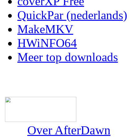
coverXP Free
QuickPar (nederlands)
MakeMKV
HWiNFO64
Meer top downloads
Over AfterDawn