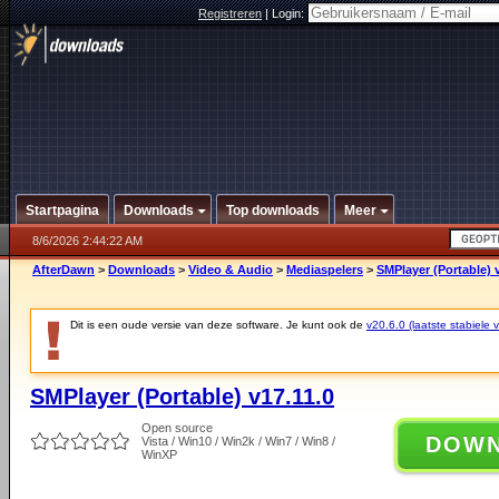
Registreren
|
Login:
Startpagina
Downloads
Top downloads
Meer
8/6/2026 2:44:22 AM
AfterDawn
>
Downloads
>
Video & Audio
>
Mediaspelers
>
SMPlayer (Portable) 
Dit is een oude versie van deze software. Je kunt ook de
v20.6.0 (laatste stabiele v
SMPlayer (Portable) v17.11.0
Open source
DOW
Vista / Win10 / Win2k / Win7 / Win8 /
WinXP