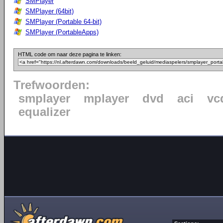
SMPlayer
SMPlayer (64bit)
SMPlayer (Portable 64-bit)
SMPlayer (PortableApps)
HTML code om naar deze pagina te linken:
Trefwoorden:
smplayer
mplayer
dvd
aci
vc
equalizer