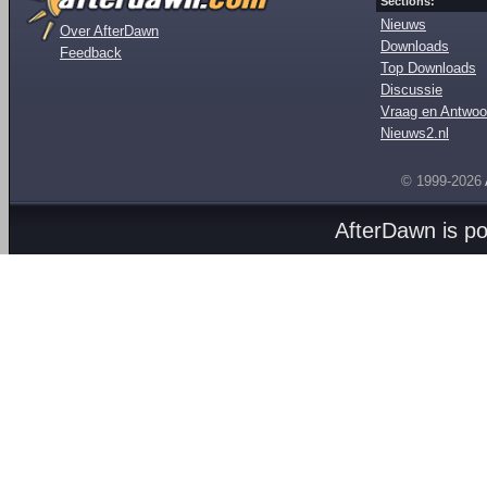
Sections:
Nieuws
Over AfterDawn
Downloads
Feedback
Top Downloads
Discussie
Vraag en Antwoo
Nieuws2.nl
© 1999-2026
AfterDawn is p