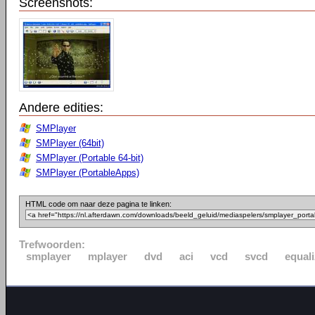
Screenshots:
Andere edities:
SMPlayer
SMPlayer (64bit)
SMPlayer (Portable 64-bit)
SMPlayer (PortableApps)
HTML code om naar deze pagina te linken:
Trefwoorden:
smplayer
mplayer
dvd
aci
vcd
svcd
equali