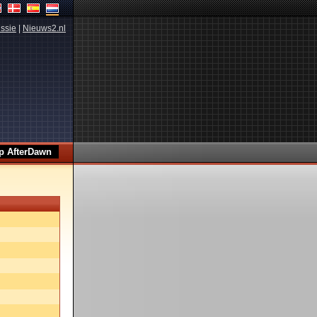
ssie
|
Nieuws2.nl