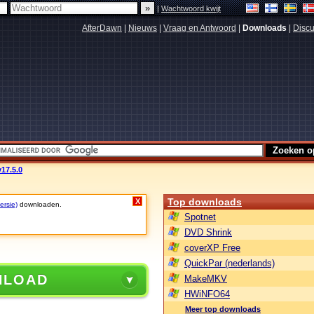
|
Wachtwoord kwijt
AfterDawn
|
Nieuws
|
Vraag en Antwoord
|
Downloads
|
Discu
v17.5.0
Top downloads
X
ersie)
downloaden.
Spotnet
DVD Shrink
coverXP Free
QuickPar (nederlands)
NLOAD
MakeMKV
HWiNFO64
Meer top downloads