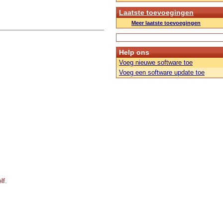
Laatste toevoegingen
Meer laatste toevoegingen
Help ons
Voeg nieuwe software toe
Voeg een software update toe
lf.