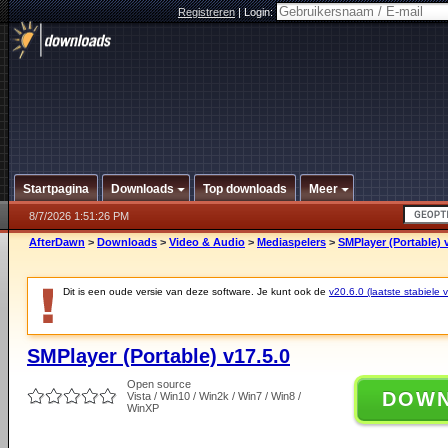
Registreren
|
Login:
Startpagina
Downloads
Top downloads
Meer
8/7/2026 1:51:26 PM
AfterDawn
>
Downloads
>
Video & Audio
>
Mediaspelers
>
SMPlayer (Portable) 
Dit is een oude versie van deze software. Je kunt ook de
v20.6.0 (laatste stabiele v
SMPlayer (Portable) v17.5.0
Open source
DOW
Vista / Win10 / Win2k / Win7 / Win8 /
WinXP