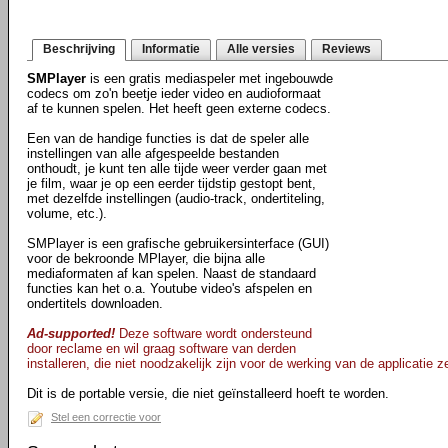
Beschrijving
Informatie
Alle versies
Reviews
SMPlayer
is een gratis mediaspeler met ingebouwde
codecs om zo'n beetje ieder video en audioformaat
af te kunnen spelen. Het heeft geen externe codecs.
Een van de handige functies is dat de speler alle
instellingen van alle afgespeelde bestanden
onthoudt, je kunt ten alle tijde weer verder gaan met
je film, waar je op een eerder tijdstip gestopt bent,
met dezelfde instellingen (audio-track, ondertiteling,
volume, etc.).
SMPlayer is een grafische gebruikersinterface (GUI)
voor de bekroonde MPlayer, die bijna alle
mediaformaten af kan spelen. Naast de standaard
functies kan het o.a. Youtube video's afspelen en
ondertitels downloaden.
Ad-supported!
Deze software wordt ondersteund
door reclame en wil graag software van derden
installeren, die niet noodzakelijk zijn voor de werking van de applicatie ze
Dit is de portable versie, die niet geïnstalleerd hoeft te worden.
Stel een correctie voor