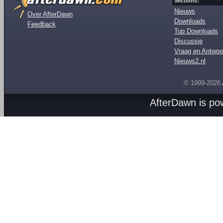
Sections:
Nieuws
Over AfterDawn
Downloads
Feedback
Top Downloads
Discussie
Vraag en Antwoo
Nieuws2.nl
© 1999-2026
AfterDawn is p