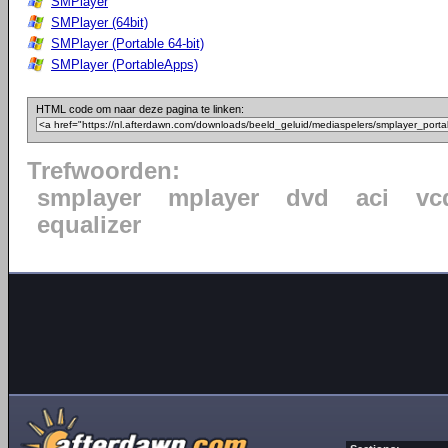
SMPlayer
SMPlayer (64bit)
SMPlayer (Portable 64-bit)
SMPlayer (PortableApps)
HTML code om naar deze pagina te linken:
Trefwoorden:
smplayer
mplayer
dvd
aci
vc
equalizer