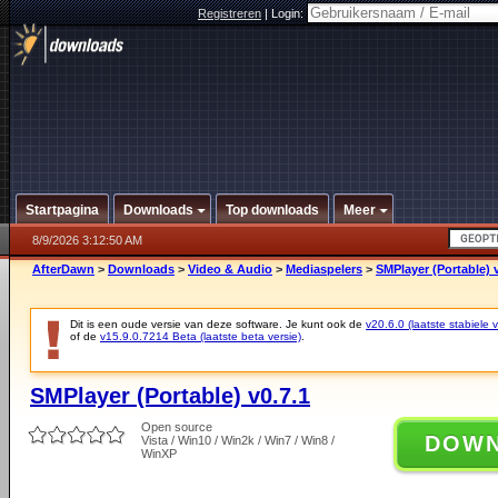
Registreren
|
Login:
Startpagina
Downloads
Top downloads
Meer
8/9/2026 3:12:50 AM
AfterDawn
>
Downloads
>
Video & Audio
>
Mediaspelers
>
SMPlayer (Portable) v
Dit is een oude versie van deze software. Je kunt ook de
v20.6.0 (laatste stabiele v
of de
v15.9.0.7214 Beta (laatste beta versie)
.
SMPlayer (Portable) v0.7.1
Open source
DOW
Vista / Win10 / Win2k / Win7 / Win8 /
WinXP