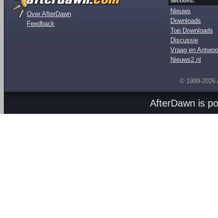
Sections:
Nieuws
Over AfterDawn
Downloads
Feedback
Top Downloads
Discussie
Vraag en Antwoo
Nieuws2.nl
© 1999-2026
AfterDawn is p