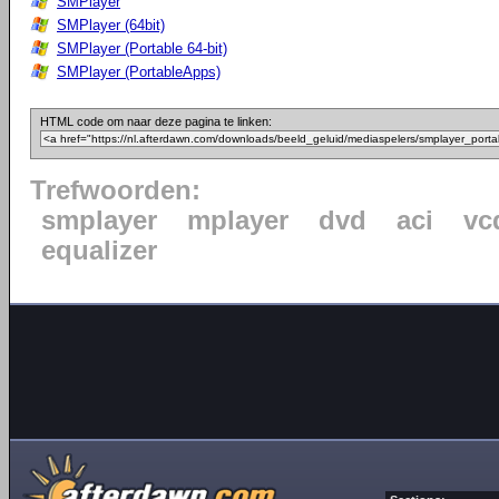
SMPlayer
SMPlayer (64bit)
SMPlayer (Portable 64-bit)
SMPlayer (PortableApps)
HTML code om naar deze pagina te linken:
Trefwoorden:
smplayer
mplayer
dvd
aci
vc
equalizer