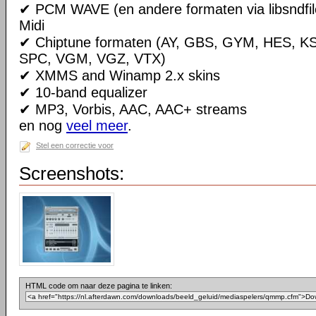
✔ PCM WAVE (en andere formaten via libsndfile
Midi
✔ Chiptune formaten (AY, GBS, GYM, HES, K
SPC, VGM, VGZ, VTX)
✔ XMMS and Winamp 2.x skins
✔ 10-band equalizer
✔ MP3, Vorbis, AAC, AAC+ streams
en nog
veel meer
.
Stel een correctie voor
Screenshots:
HTML code om naar deze pagina te linken: