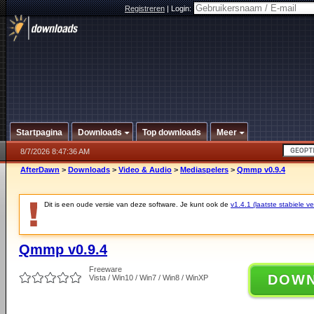
Registreren
|
Login:
Startpagina
Downloads
Top downloads
Meer
8/7/2026 8:47:36 AM
AfterDawn
>
Downloads
>
Video & Audio
>
Mediaspelers
>
Qmmp v0.9.4
Dit is een oude versie van deze software. Je kunt ook de
v1.4.1 (laatste stabiele ve
Qmmp v0.9.4
Freeware
DOW
Vista / Win10 / Win7 / Win8 / WinXP