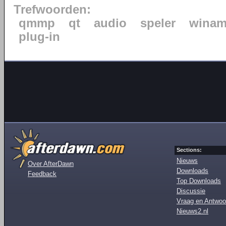
Trefwoorden:
qmmp
qt
audio
speler
wina
plug-in
Sections:
Nieuws
Over AfterDawn
Downloads
Feedback
Top Downloads
Discussie
Vraag en Antwoo
Nieuws2.nl