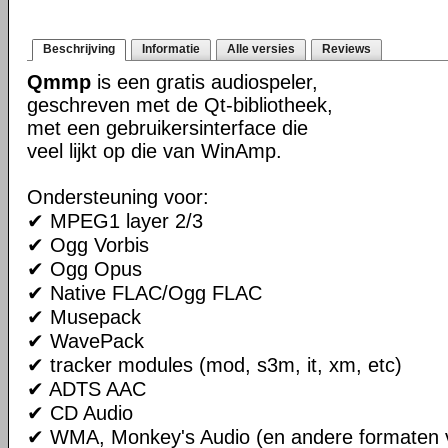
Beschrijving
Informatie
Alle versies
Reviews
Qmmp
is een gratis audiospeler,
geschreven met de Qt-bibliotheek,
met een gebruikersinterface die
veel lijkt op die van WinAmp.
Ondersteuning voor:
✔ MPEG1 layer 2/3
✔ Ogg Vorbis
✔ Ogg Opus
✔ Native FLAC/Ogg FLAC
✔ Musepack
✔ WavePack
✔ tracker modules (mod, s3m, it, xm, etc)
✔ ADTS AAC
✔ CD Audio
✔ WMA, Monkey's Audio (en andere formaten v